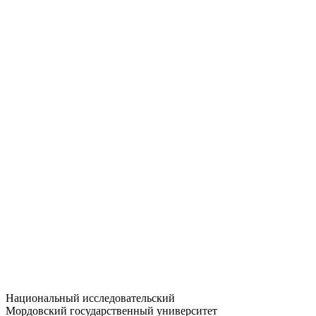
Статистика приёма
Большевистская ул., 68/1
dep-general@adm.mrsu.ru
+7 (8342) 24-37-32
Приёмная комиссия
Полежаева ул., 44
entrance-exam@adm.mrsu.ru
+7 (800) 222-13-77
© 1998–2026 МГУ им. Н.П. ОГАРЁВА
При использовании материалов сайта ссылка на источник
обязательна
Национальный исследовательский
Мордовский государственный университет