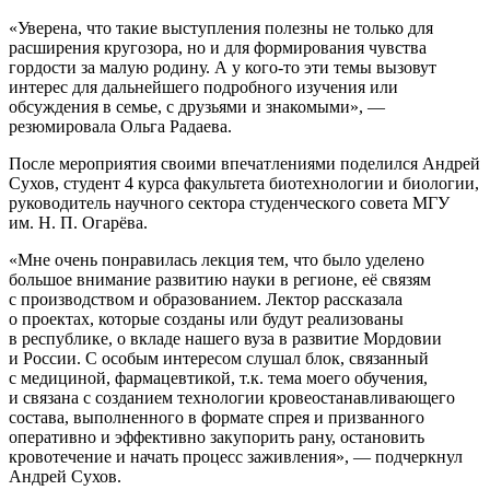
«Уверена, что такие выступления полезны не только для
расширения кругозора, но и для формирования чувства
гордости за малую родину. А у кого-то эти темы вызовут
интерес для дальнейшего подробного изучения или
обсуждения в семье, с друзьями и знакомыми», —
резюмировала Ольга Радаева.
После мероприятия своими впечатлениями поделился Андрей
Сухов, студент 4 курса факультета биотехнологии и биологии,
руководитель научного сектора студенческого совета МГУ
им. Н. П. Огарёва.
«Мне очень понравилась лекция тем, что было уделено
большое внимание развитию науки в регионе, её связям
с производством и образованием. Лектор рассказала
о проектах, которые созданы или будут реализованы
в республике, о вкладе нашего вуза в развитие Мордовии
и России. С особым интересом слушал блок, связанный
с медициной, фармацевтикой, т.к. тема моего обучения,
и связана с созданием технологии кровеостанавливающего
состава, выполненного в формате спрея и призванного
оперативно и эффективно закупорить рану, остановить
кровотечение и начать процесс заживления», — подчеркнул
Андрей Сухов.