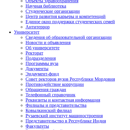
Объекты здравоохранения
Научная библиотека
Студенческие организации
Центр развития карьеры и компетенций
Единое окно поддержки студенческих семей
Антитеррор
Университет
Сведения об образовательной организации
Новости и объявления
Об университете
Ректорат
Подразделения
Программы вуза
Документы
Эндаумент-фонд
Совет ректоров вузов Республики Мордовия
Противодействие коррупции
Обращения граждан
Телефонный справочник
Реквизиты и контактная информация
Филиалы и представительства
Ковылкинский филиал
Рузаевский институт машиностроения
Представительство в Республике Индия
Факультеты