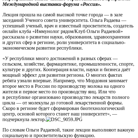
Международной выставки-форума «Россия».
Лекция прошла на самой высокой точке города — в зале
заседаний Ученого совета университета. Ольга Радаева —
успешный ученый, врач и известный просветитель, создатель
онлайн клуба «Иммунолог рядом/Клуб Ольги Радаевой»
рассказала о развитии науки, образования, здравоохранения
и других сфер в регионе, роли университета в социально-
экономическом развитии республики.
«У республики много достижений в разных сферах —
сельском, хозяйстве, фармацевтике, промышленности, спорте,
культуре и других. Кооперация власти, науки и бизнеса даёт
мощный эффект для развития региона. О многих фактах
ребята узнали впервые. Например, что Мордовия занимает
второе место в России по производству молока на одного
жителя и первое место по производству яиц. Или что
в республике организовано производство лекарств полного
цикла — от молекулы до готовой лекарственной формы.
Скоро в регионе будет сформирован биотехнологический
центр, основой которого станет наш университет», —
подчеркнула лектор.
По словам Ольги Радаевой, такие лекции выполняют важную
социальную и просветительскую функцию.