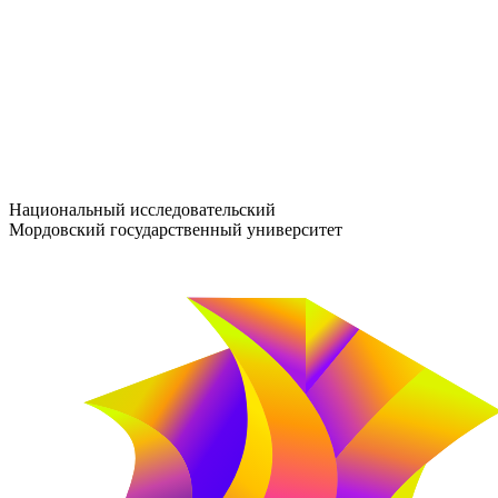
entrance-exam@adm.mrsu.ru
+7 (800) 222-13-77
© 1998–2026 МГУ им. Н.П. ОГАРЁВА
При использовании материалов сайта ссылка на источник обяз
Национальный исследовательский
Мордовский государственный университет