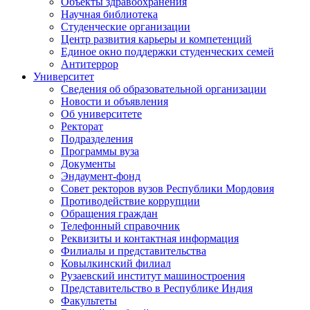
Объекты здравоохранения
Научная библиотека
Студенческие организации
Центр развития карьеры и компетенций
Единое окно поддержки студенческих семей
Антитеррор
Университет
Сведения об образовательной организации
Новости и объявления
Об университете
Ректорат
Подразделения
Программы вуза
Документы
Эндаумент-фонд
Совет ректоров вузов Республики Мордовия
Противодействие коррупции
Обращения граждан
Телефонный справочник
Реквизиты и контактная информация
Филиалы и представительства
Ковылкинский филиал
Рузаевский институт машиностроения
Представительство в Республике Индия
Факультеты