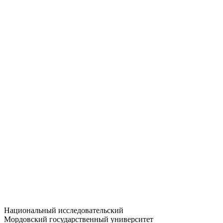
Статистика приёма
Большевистская ул., 68/1
dep-general@adm.mrsu.ru
+7 (8342) 24-37-32
Приёмная комиссия
Полежаева ул., 44
entrance-exam@adm.mrsu.ru
+7 (800) 222-13-77
© 1998–2026 МГУ им. Н.П. ОГАРЁВА
При использовании материалов сайта ссылка на источник
обязательна
Национальный исследовательский
Мордовский государственный университет