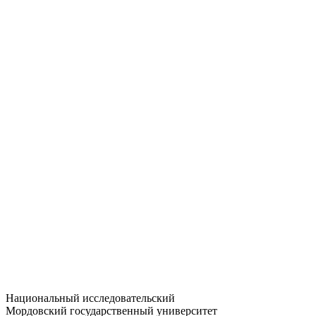
Статистика приёма
Большевистская ул., 68/1
dep-general@adm.mrsu.ru
+7 (8342) 24-37-32
Приёмная комиссия
Полежаева ул., 44
entrance-exam@adm.mrsu.ru
+7 (800) 222-13-77
© 1998–2026 МГУ им. Н.П. ОГАРЁВА
При использовании материалов сайта ссылка на источник
обязательна
Национальный исследовательский
Мордовский государственный университет