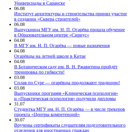
Универсиады в Саранске
06.08
Институт архитектуры и строительства принял участие
в создании «Сквера строителей»
06.08
Выпускница МГУ им. Н. П. Огарёва прошла обучение
в Образовательном центре «Сириус»
04.08
В МГУ им. Н. П. Огарёва — новые назначения
04.08
Огарёвцы на летней школе в Китае
04.08
В Ботаническом саду им. В. Н. Ржавитина пройдёт
тренировка по гибкости!
03.08
Сплав по Суре — огарёвцы продолжают традицию!
03.08
Выпускники программ «Клиническая психология»
и «Практическая психология» получили дипломы
31.07
Студентка МГУ им. Н. П. Огарёва — в числе трекеров
проекта «Центры компетенций»
30.07
Вручены сертификаты слушателям подготовительного
отделения для иностранных граждан