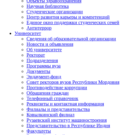
Объекты здравоохранения
Научная библиотека
Студенческие организации
Центр развития карьеры и компетенций
Единое окно поддержки студенческих семей
Антитеррор
Университет
Сведения об образовательной организации
Новости и объявления
Об университете
Ректорат
Подразделения
Программы вуза
Документы
Эндаумент-фонд
Совет ректоров вузов Республики Мордовия
Противодействие коррупции
Обращения граждан
Телефонный справочник
Реквизиты и контактная информация
Филиалы и представительства
Ковылкинский филиал
Рузаевский институт машиностроения
Представительство в Республике Индия
Факультеты