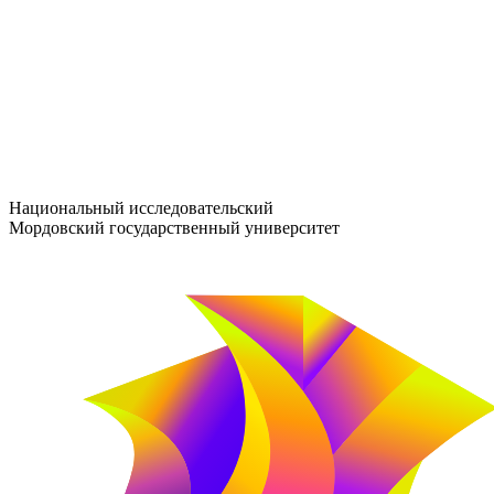
entrance-exam@adm.mrsu.ru
+7 (800) 222-13-77
© 1998–2026 МГУ им. Н.П. ОГАРЁВА
При использовании материалов сайта ссылка на источник обяз
Национальный исследовательский
Мордовский государственный университет