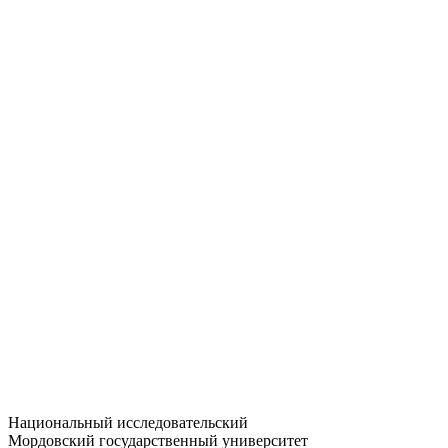
Статистика приёма
Большевистская ул., 68/1
dep-general@adm.mrsu.ru
+7 (8342) 24-37-32
Приёмная комиссия
Полежаева ул., 44
entrance-exam@adm.mrsu.ru
+7 (800) 222-13-77
© 1998–2026 МГУ им. Н.П. ОГАРЁВА
При использовании материалов сайта ссылка на источник
обязательна
Национальный исследовательский
Мордовский государственный университет