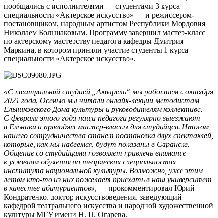
пообщались с исполнителями — студентами 3 курса
специальности «Актерское искусство» — и режиссером-
постановщиком, народным артистом Республики Мордовия
Николаем Большаковым. Программу завершил мастер-класс
по актерскому мастерству педагога кафедры Дмитрия
Маркина, в котором приняли участие студенты 1 курса
специальности «Актерское искусство».
«С театральной студией „Акварель“ мы работаем с октября
2021 года. Осенью мы читали онлайн-лекции методистам
Ельниковского Дома культуры и руководителям коллектива.
С февраля этого года наши педагоги регулярно выезжают
в Ельники и проводят мастер-классы для студийцев. Итогом
нашего сотрудничества станет постановка двух спектаклей,
которые, как мы надеемся, будут показаны в Саранске.
Общение со студийцами позволяет привлечь внимание
к условиям обучения на творческих специальностях
института национальной культуры. Возможно, уже этим
летом кто-то из них пожелает приехать в наш университет
в качестве абитуриентов»
, — прокомментировал Юрий
Кондратенко, доктор искусствоведения, заведующий
кафедрой театрального искусства и народной художественной
культуры МГУ имени Н. П. Огарева.