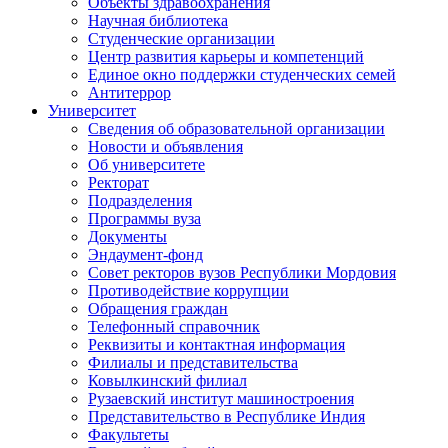
Объекты здравоохранения
Научная библиотека
Студенческие организации
Центр развития карьеры и компетенций
Единое окно поддержки студенческих семей
Антитеррор
Университет
Сведения об образовательной организации
Новости и объявления
Об университете
Ректорат
Подразделения
Программы вуза
Документы
Эндаумент-фонд
Совет ректоров вузов Республики Мордовия
Противодействие коррупции
Обращения граждан
Телефонный справочник
Реквизиты и контактная информация
Филиалы и представительства
Ковылкинский филиал
Рузаевский институт машиностроения
Представительство в Республике Индия
Факультеты