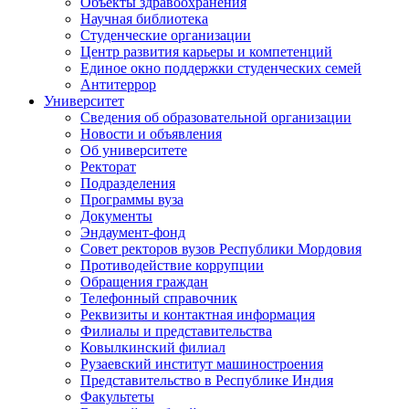
Объекты здравоохранения
Научная библиотека
Студенческие организации
Центр развития карьеры и компетенций
Единое окно поддержки студенческих семей
Антитеррор
Университет
Сведения об образовательной организации
Новости и объявления
Об университете
Ректорат
Подразделения
Программы вуза
Документы
Эндаумент-фонд
Совет ректоров вузов Республики Мордовия
Противодействие коррупции
Обращения граждан
Телефонный справочник
Реквизиты и контактная информация
Филиалы и представительства
Ковылкинский филиал
Рузаевский институт машиностроения
Представительство в Республике Индия
Факультеты