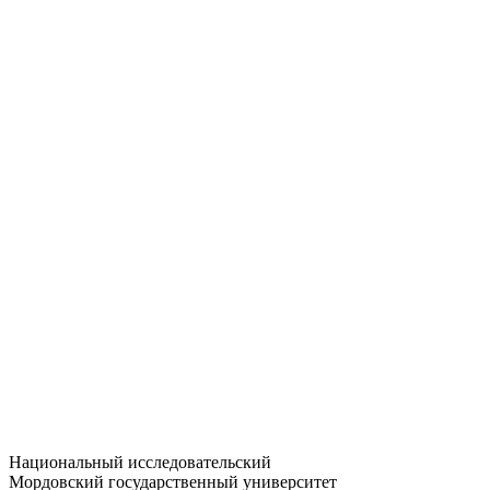
Статистика приёма
Большевистская ул., 68/1
dep-general@adm.mrsu.ru
+7 (8342) 24-37-32
Приёмная комиссия
Полежаева ул., 44
entrance-exam@adm.mrsu.ru
+7 (800) 222-13-77
© 1998–2026 МГУ им. Н.П. ОГАРЁВА
При использовании материалов сайта ссылка на источник
обязательна
Национальный исследовательский
Мордовский государственный университет