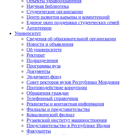
Объекты здравоохранения
Научная библиотека
Студенческие организации
Центр развития карьеры и компетенций
Единое окно поддержки студенческих семей
Антитеррор
Университет
Сведения об образовательной организации
Новости и объявления
Об университете
Ректорат
Подразделения
Программы вуза
Документы
Эндаумент-фонд
Совет ректоров вузов Республики Мордовия
Противодействие коррупции
Обращения граждан
Телефонный справочник
Реквизиты и контактная информация
Филиалы и представительства
Ковылкинский филиал
Рузаевский институт машиностроения
Представительство в Республике Индия
Факультеты