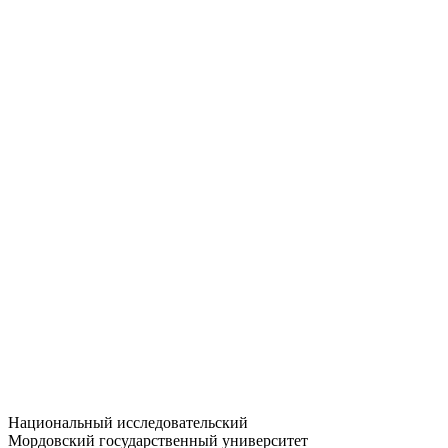
Статистика приёма
Большевистская ул., 68/1
dep-general@adm.mrsu.ru
+7 (8342) 24-37-32
Приёмная комиссия
Полежаева ул., 44
entrance-exam@adm.mrsu.ru
+7 (800) 222-13-77
© 1998–2026 МГУ им. Н.П. ОГАРЁВА
При использовании материалов сайта ссылка на источник
обязательна
Национальный исследовательский
Мордовский государственный университет