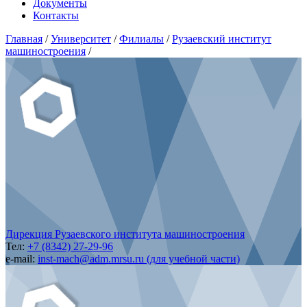
Документы
Контакты
Главная
/
Университет
/
Филиалы
/
Рузаевский институт
машиностроения
/
Дирекция Рузаевского института машиностроения
Тел:
+7 (8342) 27-29-96
e-mail:
inst-mach@adm.mrsu.ru (для учебной части)