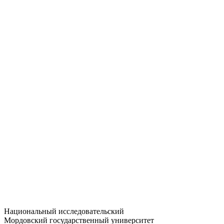
Статистика приёма
Большевистская ул., 68/1
dep-general@adm.mrsu.ru
+7 (8342) 24-37-32
Приёмная комиссия
Полежаева ул., 44
entrance-exam@adm.mrsu.ru
+7 (800) 222-13-77
© 1998–2026 МГУ им. Н.П. ОГАРЁВА
При использовании материалов сайта ссылка на источник
обязательна
Национальный исследовательский
Мордовский государственный университет