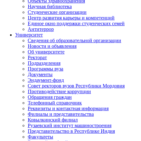
Объекты здравоохранения
Научная библиотека
Студенческие организации
Центр развития карьеры и компетенций
Единое окно поддержки студенческих семей
Антитеррор
Университет
Сведения об образовательной организации
Новости и объявления
Об университете
Ректорат
Подразделения
Программы вуза
Документы
Эндаумент-фонд
Совет ректоров вузов Республики Мордовия
Противодействие коррупции
Обращения граждан
Телефонный справочник
Реквизиты и контактная информация
Филиалы и представительства
Ковылкинский филиал
Рузаевский институт машиностроения
Представительство в Республике Индия
Факультеты