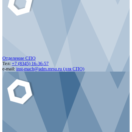
Отделение СПО
Тел:
+7 (8345) 16-36-57
e-mail:
inst-mach@adm.mrsu.ru (для СПО)