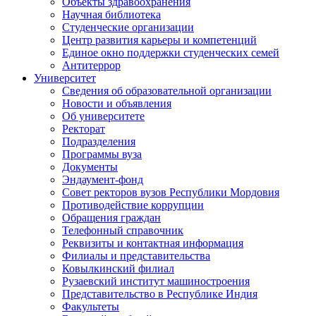
Объекты здравоохранения
Научная библиотека
Студенческие организации
Центр развития карьеры и компетенций
Единое окно поддержки студенческих семей
Антитеррор
Университет
Сведения об образовательной организации
Новости и объявления
Об университете
Ректорат
Подразделения
Программы вуза
Документы
Эндаумент-фонд
Совет ректоров вузов Республики Мордовия
Противодействие коррупции
Обращения граждан
Телефонный справочник
Реквизиты и контактная информация
Филиалы и представительства
Ковылкинский филиал
Рузаевский институт машиностроения
Представительство в Республике Индия
Факультеты