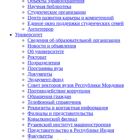
Объекты здравоохранения
Научная библиотека
Студенческие организации
Центр развития карьеры и компетенций
Единое окно поддержки студенческих семей
Антитеррор
Университет
Сведения об образовательной организации
Новости и объявления
Об университете
Ректорат
Подразделения
Программы вуза
Документы
Эндаумент-фонд
Совет ректоров вузов Республики Мордовия
Противодействие коррупции
Обращения граждан
Телефонный справочник
Реквизиты и контактная информация
Филиалы и представительства
Ковылкинский филиал
Рузаевский институт машиностроения
Представительство в Республике Индия
Факультеты