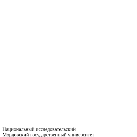
Статистика приёма
Большевистская ул., 68/1
dep-general@adm.mrsu.ru
+7 (8342) 24-37-32
Приёмная комиссия
Полежаева ул., 44
entrance-exam@adm.mrsu.ru
+7 (800) 222-13-77
© 1998–2026 МГУ им. Н.П. ОГАРЁВА
При использовании материалов сайта ссылка на источник
обязательна
Национальный исследовательский
Мордовский государственный университет