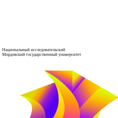
entrance-exam@adm.mrsu.ru
+7 (800) 222-13-77
© 1998–2026 МГУ им. Н.П. ОГАРЁВА
При использовании материалов сайта ссылка на источник обяз
Национальный исследовательский
Мордовский государственный университет