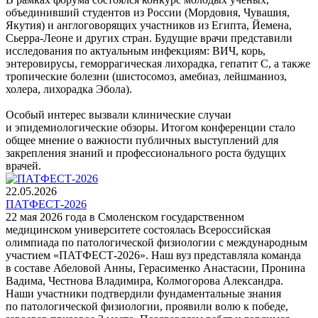
объединивший студентов из России (Мордовия, Чувашия,
Якутия) и англоговорящих участников из Египта, Йемена,
Сьерра-Леоне и других стран. Будущие врачи представили
исследования по актуальным инфекциям: ВИЧ, корь,
энтеровирусы, геморрагическая лихорадка, гепатит С, а также
тропические болезни (шистосомоз, амебиаз, лейшманиоз,
холера, лихорадка Эбола).
Особый интерес вызвали клинические случаи
и эпидемиологические обзоры. Итогом конференции стало
общее мнение о важности публичных выступлений для
закрепления знаний и профессионального роста будущих
врачей.
22.05.2026
ПАТФЕСТ-2026
22 мая 2026 года в Смоленском государственном
медицинском университете состоялась Всероссийская
олимпиада по патологической физиологии с международным
участием «ПАТФЕСТ-2026». Наш вуз представляла команда
в составе Абеловой Анны, Герасименко Анастасии, Пронина
Вадима, Честнова Владимира, Колмогорова Александра.
Наши участники подтвердили фундаментальные знания
по патологической физиологии, проявили волю к победе,