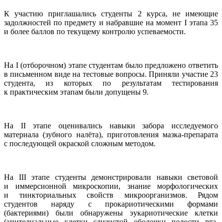
К участию приглашались студенты 2 курса, не имеющие
задолжностей по предмету и набравшие на момент I этапа 35
и более баллов по текущему контролю успеваемости.
На I (отборочном) этапе студентам было предложено ответить
в письменном виде на тестовые вопросы. Приняли участие 23
студента, из которых по результатам тестирования
к практическим этапам были допущены 9.
На II этапе оценивались навыки забора исследуемого
материала (зубного налёта), приготовления мазка-препарата
с последующей окраской сложным методом.
На III этапе студенты демонстрировали навыки световой
и иммерсионной микроскопии, знание морфологических
и тинкториальных свойств микроорганизмов. Рядом
студентов наряду с прокариотическими формами
(бактериями) были обнаружены эукариотические клетки
(эпителиальные клетки слизистой оболочки полости рта,