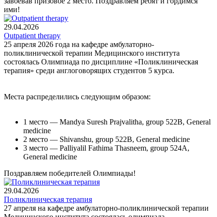
завоевав призовое 2 место. Поздравляем ребят и гордимся
ими!
29.04.2026
Outpatient therapy
25 апреля 2026 года на кафедре амбулаторно-
поликлинической терапии Медицинского института
состоялась Олимпиада по дисциплине «Поликлиническая
терапия» среди англоговорящих студентов 5 курса.
Места распределились следующим образом:
1 место — Mandya Suresh Prajvalitha, group 522B, General
medicine
2 место — Shivanshu, group 522B, General medicine
3 место — Palliyalil Fathima Thasneem, group 524A,
General medicine
Поздравляем победителей Олимпиады!
29.04.2026
Поликлиническая терапия
27 апреля на кафедре амбулаторно-поликлинической терапии
Медицинского института состоялась олимпиада