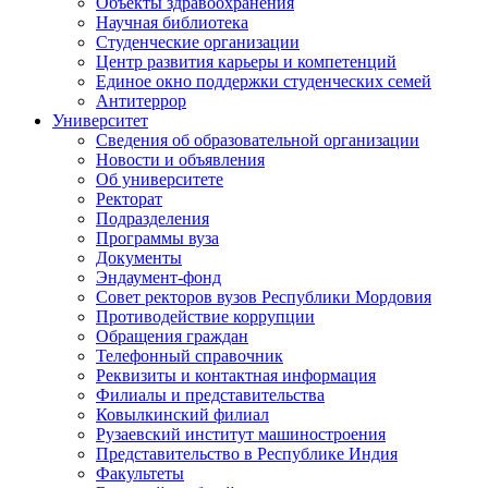
Объекты здравоохранения
Научная библиотека
Студенческие организации
Центр развития карьеры и компетенций
Единое окно поддержки студенческих семей
Антитеррор
Университет
Сведения об образовательной организации
Новости и объявления
Об университете
Ректорат
Подразделения
Программы вуза
Документы
Эндаумент-фонд
Совет ректоров вузов Республики Мордовия
Противодействие коррупции
Обращения граждан
Телефонный справочник
Реквизиты и контактная информация
Филиалы и представительства
Ковылкинский филиал
Рузаевский институт машиностроения
Представительство в Республике Индия
Факультеты