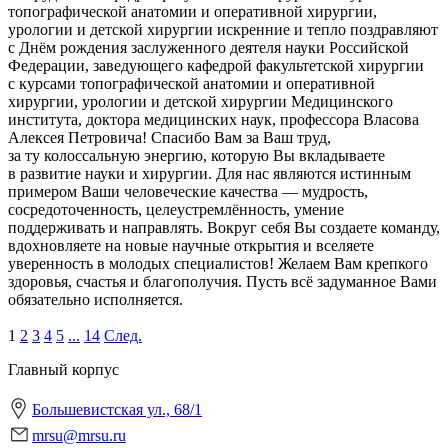
топографической анатомии и оперативной хирургии,
урологии и детской хирургии искренние и тепло поздравляют
с Днëм рождения заслуженного деятеля науки Российской
Федерации, заведующего кафедрой факультетской хирургии
с курсами топографической анатомии и оперативной
хирургии, урологии и детской хирургии Медицинского
института, доктора медицинских наук, профессора Власова
Алексея Петровича! Спасибо Вам за Ваш труд,
за ту колоссальную энергию, которую Вы вкладываете
в развитие науки и хирургии. Для нас являются истинным
примером Ваши человеческие качества — мудрость,
сосредоточенность, целеустремлëнность, умение
поддерживать и направлять. Вокруг себя Вы создаете команду,
вдохновляете на новые научные открытия и вселяете
уверенность в молодых специалистов! Желаем Вам крепкого
здоровья, счастья и благополучия. Пусть всё задуманное Вами
обязательно исполняется.
1
2
3
4
5
...
14
След.
Главный корпус
Большевистская ул., 68/1
mrsu@mrsu.ru