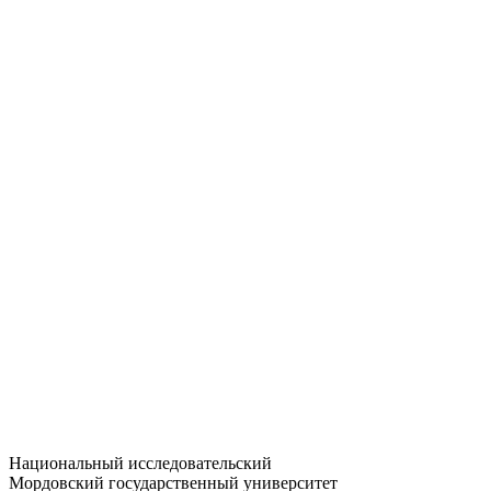
Статистика приёма
Большевистская ул., 68/1
dep-general@adm.mrsu.ru
+7 (8342) 24-37-32
Приёмная комиссия
Полежаева ул., 44
entrance-exam@adm.mrsu.ru
+7 (800) 222-13-77
© 1998–2026 МГУ им. Н.П. ОГАРЁВА
При использовании материалов сайта ссылка на источник
обязательна
Национальный исследовательский
Мордовский государственный университет