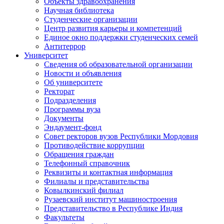
Объекты здравоохранения
Научная библиотека
Студенческие организации
Центр развития карьеры и компетенций
Единое окно поддержки студенческих семей
Антитеррор
Университет
Сведения об образовательной организации
Новости и объявления
Об университете
Ректорат
Подразделения
Программы вуза
Документы
Эндаумент-фонд
Совет ректоров вузов Республики Мордовия
Противодействие коррупции
Обращения граждан
Телефонный справочник
Реквизиты и контактная информация
Филиалы и представительства
Ковылкинский филиал
Рузаевский институт машиностроения
Представительство в Республике Индия
Факультеты