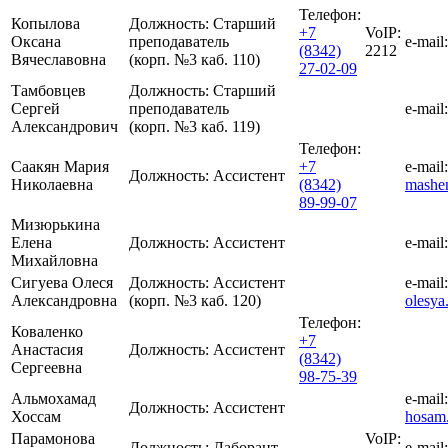
Телефон:
Копылова
Должность:
Старший
+7
VoIP:
Оксана
преподаватель
e-mail:
(8342)
2212
Вячеславовна
(корп. №3 каб. 110)
27-02-09
Тамбовцев
Должность:
Старший
Сергей
преподаватель
e-mail:
Александрович
(корп. №3 каб. 119)
Телефон:
Саакян Мария
+7
e-mail:
Должность:
Ассистент
Николаевна
(8342)
mashe
89-99-07
Мизюрькина
Елена
Должность:
Ассистент
e-mail:
Михайловна
Сигуева Олеся
Должность:
Ассистент
e-mail:
Александровна
(корп. №3 каб. 120)
olesya
Телефон:
Коваленко
+7
Анастасия
Должность:
Ассистент
(8342)
Сергеевна
98-75-39
Альмохамад
e-mail:
Должность:
Ассистент
Хоссам
hosam
Парамонова
VoIP:
Должность:
Лаборант
e-mail: