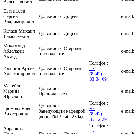
Вячеславович
Евстифеев
Сергей
Должность:
Доцент
e-mail:
Владимирович
Кулаев Михаил
Должность:
Доцент
e-mail:
Тимофеевич
Мохаммед
Должность:
Старший
Абделазиз
e-mail:
преподаватель
Ахмед
Телефон:
Ивашин Артём
Должность:
Старший
+7
e-mail:
Александрович
преподаватель
(8342)
33-34-09
Макейчева
Должность:
Марина
e-mail:
Преподаватель
Юрьевна
Телефон:
Должность:
Громова Елена
+7
Заведующий кафедрой
e-mail:
Викторовна
(8342)
(корп. №13 каб. 230а)
35-12-29
Телефон:
Абрашина
+7
Ирина
Должность:
Доцент
e-mail: