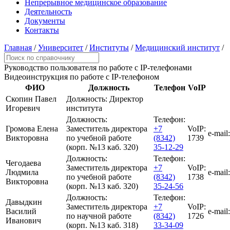
Непрерывное медицинское образование
Деятельность
Документы
Контакты
Главная
/
Университет
/
Институты
/
Медицинский институт
/
Руководство пользователя
по работе с IP-телефонами
Видеоинструкция
по работе с IP-телефоном
ФИО
Должность
Телефон
VoIP
Скопин Павел
Должность:
Директор
Игоревич
института
Должность:
Телефон:
Громова Елена
Заместитель директора
+7
VoIP:
e-mail:
Викторовна
по учебной работе
(8342)
1739
(корп. №13 каб. 320)
35-12-29
Должность:
Телефон:
Чегодаева
Заместитель директора
+7
VoIP:
Людмила
e-mail:
по учебной работе
(8342)
1738
Викторовна
(корп. №13 каб. 320)
35-24-56
Должность:
Телефон:
Давыдкин
Заместитель директора
+7
VoIP:
Василий
e-mail:
по научной работе
(8342)
1726
Иванович
(корп. №13 каб. 318)
33-34-09