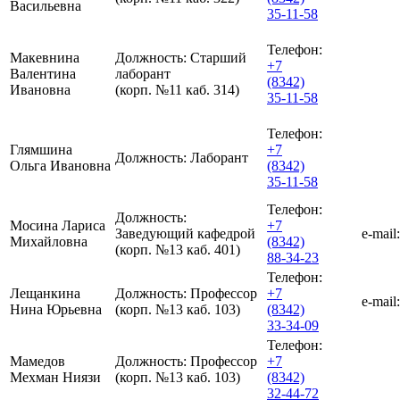
Васильевна
35-11-58
Телефон:
Макевнина
Должность:
Старший
+7
Валентина
лаборант
(8342)
Ивановна
(корп. №11 каб. 314)
35-11-58
Телефон:
Глямшина
+7
Должность:
Лаборант
Ольга Ивановна
(8342)
35-11-58
Телефон:
Должность:
Мосина Лариса
+7
Заведующий кафедрой
e-mail:
Михайловна
(8342)
(корп. №13 каб. 401)
88-34-23
Телефон:
Лещанкина
Должность:
Профессор
+7
e-mail:
Нина Юрьевна
(корп. №13 каб. 103)
(8342)
33-34-09
Телефон:
Мамедов
Должность:
Профессор
+7
Мехман Ниязи
(корп. №13 каб. 103)
(8342)
32-44-72