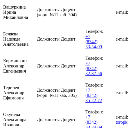
Вашуркина
Должность:
Доцент
Ирина
e-mail:
(корп. №11 каб. 304)
Михайловна
Телефон:
Беляева
+7
Надежда
Должность:
Доцент
e-mail:
(8342)
Анатольевна
33-34-09
Телефон:
Кормишкин
+7
Александр
Должность:
Доцент
e-mail:
(8342)
Евгеньевич
32-87-56
Телефон:
Теричев
Должность:
Доцент
+7
Александр
e-mail:
(корп. №11 каб. 305)
(8342)
Ефимович
35-22-72
Телефон:
Окунева
+7
e-mail:
Александра
Должность:
Доцент
(8342)
torop
Ивановна
33-34-09