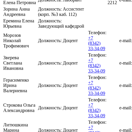
Елена Петровна
2212
Зорина Анна
Должность:
Ассистент
Андреевна
(корп. №3 каб. 112)
Еремина Елена
Должность:
Юрьевна
Заведующий кафедрой
Телефон:
Морозов
+7
Николай
Должность:
Доцент
e-mail:
(8342)
Трофимович
33-34-09
Телефон:
Зверева
+7
Светлана
Должность:
Доцент
e-mail:
(8342)
Ивановна
33-34-09
Телефон:
Герасименко
+7
Ирина
Должность:
Доцент
e-mail:
(8342)
Валериевна
33-34-09
Телефон:
Строкова Ольга
+7
Должность:
Доцент
e-mail:
Александровна
(8342)
33-34-09
Телефон:
Литюшкина
+7
Марина
Должность:
Доцент
e-mail: