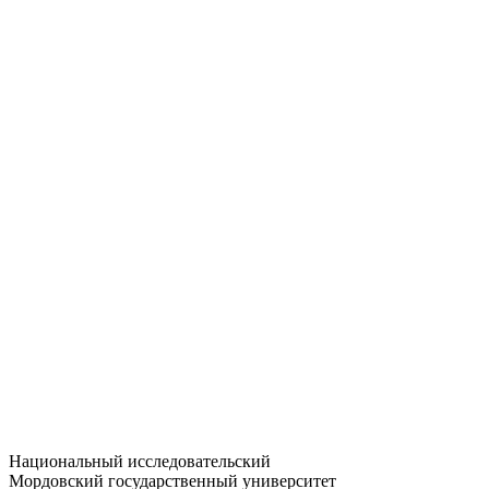
Статистика приёма
Большевистская ул., 68/1
dep-general@adm.mrsu.ru
+7 (8342) 24-37-32
Приёмная комиссия
Полежаева ул., 44
entrance-exam@adm.mrsu.ru
+7 (800) 222-13-77
© 1998–2026 МГУ им. Н.П. ОГАРЁВА
При использовании материалов сайта ссылка на источник
обязательна
Национальный исследовательский
Мордовский государственный университет