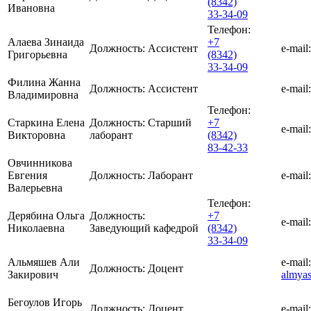
(8342)
Ивановна
33-34-09
Телефон:
Алаева Зинаида
+7
Должность:
Ассистент
e-mail:
Григорьевна
(8342)
33-34-09
Филина Жанна
Должность:
Ассистент
e-mail:
Владимировна
Телефон:
Старкина Елена
Должность:
Старший
+7
e-mail:
Викторовна
лаборант
(8342)
83-42-33
Овчинникова
Евгения
Должность:
Лаборант
e-mail:
Валерьевна
Телефон:
Дерябина Ольга
Должность:
+7
e-mail:
Николаевна
Заведующий кафедрой
(8342)
33-34-09
Альмяшев Али
e-mail:
Должность:
Доцент
Закирович
almya
Бегоулов Игорь
Должность:
Доцент
e-mail: