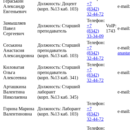
Гераськин
Должность:
Доцент
+7
Александр
e-mail:
(корп. №13 каб. 103)
(8342)
Евгеньевич
32-44-72
Телефон:
Замышляев
Должность:
Старший
+7
VoIP:
Павел
e-mail:
преподаватель
(8342)
1743
Сергеевич
33-34-09
Телефон:
Сеськина
Должность:
Старший
+7
e-mail:
Анастасия
преподаватель
(8342)
anasta
Александровна
(корп. №13 каб. 103)
32-44-72
Телефон:
Киловатая
Должность:
Старший
+7
Ольга
преподаватель
e-mail:
(8342)
Алексеевна
(корп. №13 каб. 341)
32-44-72
Арташкина
Должность:
Старший
Валентина
лаборант
e-mail:
Николаевна
(корп. №13 каб. 345)
Телефон:
Горина Марина
Должность:
Лаборант
+7
e-mail:
Валентиновна
(корп. №13 каб. 103)
(8342)
32-44-72
Телефон: