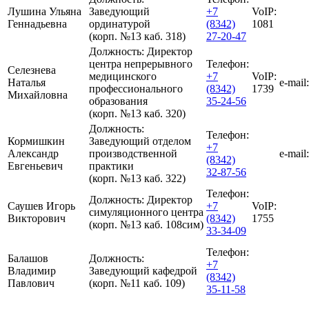
Лушина Ульяна
Заведующий
+7
VoIP:
Геннадьевна
ординатурой
(8342)
1081
(корп. №13 каб. 318)
27-20-47
Должность:
Директор
центра непрерывного
Телефон:
Селезнева
медицинского
+7
VoIP:
Наталья
e-mail:
профессионального
(8342)
1739
Михайловна
образования
35-24-56
(корп. №13 каб. 320)
Должность:
Телефон:
Кормишкин
Заведующий отделом
+7
Александр
производственной
e-mail:
(8342)
Евгеньевич
практики
32-87-56
(корп. №13 каб. 322)
Телефон:
Должность:
Директор
Саушев Игорь
+7
VoIP:
симуляционного центра
Викторович
(8342)
1755
(корп. №13 каб. 108сим)
33-34-09
Телефон:
Балашов
Должность:
+7
Владимир
Заведующий кафедрой
(8342)
Павлович
(корп. №11 каб. 109)
35-11-58