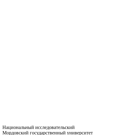
Статистика приёма
Большевистская ул., 68/1
dep-general@adm.mrsu.ru
+7 (8342) 24-37-32
Приёмная комиссия
Полежаева ул., 44
entrance-exam@adm.mrsu.ru
+7 (800) 222-13-77
© 1998–2026 МГУ им. Н.П. ОГАРЁВА
При использовании материалов сайта ссылка на источник
обязательна
Национальный исследовательский
Мордовский государственный университет