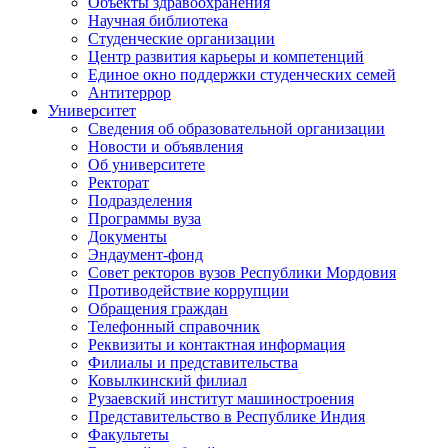
Объекты здравоохранения
Научная библиотека
Студенческие организации
Центр развития карьеры и компетенций
Единое окно поддержки студенческих семей
Антитеррор
Университет
Сведения об образовательной организации
Новости и объявления
Об университете
Ректорат
Подразделения
Программы вуза
Документы
Эндаумент-фонд
Совет ректоров вузов Республики Мордовия
Противодействие коррупции
Обращения граждан
Телефонный справочник
Реквизиты и контактная информация
Филиалы и представительства
Ковылкинский филиал
Рузаевский институт машиностроения
Представительство в Республике Индия
Факультеты