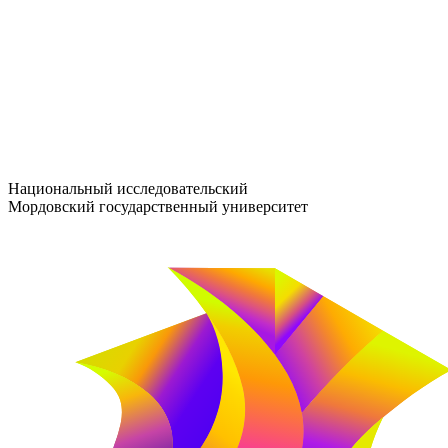
entrance-exam@adm.mrsu.ru
+7 (800) 222-13-77
© 1998–2026 МГУ им. Н.П. ОГАРЁВА
При использовании материалов сайта ссылка на источник обяз
Национальный исследовательский
Мордовский государственный университет