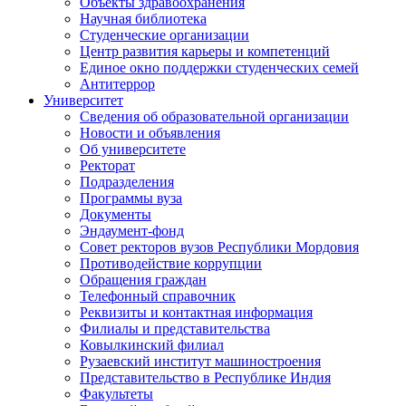
Объекты здравоохранения
Научная библиотека
Студенческие организации
Центр развития карьеры и компетенций
Единое окно поддержки студенческих семей
Антитеррор
Университет
Сведения об образовательной организации
Новости и объявления
Об университете
Ректорат
Подразделения
Программы вуза
Документы
Эндаумент-фонд
Совет ректоров вузов Республики Мордовия
Противодействие коррупции
Обращения граждан
Телефонный справочник
Реквизиты и контактная информация
Филиалы и представительства
Ковылкинский филиал
Рузаевский институт машиностроения
Представительство в Республике Индия
Факультеты