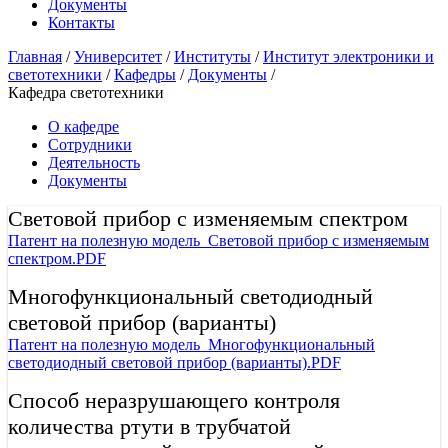
Документы
Контакты
Главная
/
Университет
/
Институты
/
Институт электроники и
светотехники
/
Кафедры
/
Документы
/
Кафедра светотехники
О кафедре
Сотрудники
Деятельность
Документы
Световой прибор с изменяемым спектром
Патент на полезную модель_Световой прибор с изменяемым
спектром.PDF
Многофункциональный светодиодный
световой прибор (варианты)
Патент на полезную модель_Многофункциональный
светодиодный световой прибор (варианты).PDF
Способ неразрушающего контроля
количества ртути в трубчатой