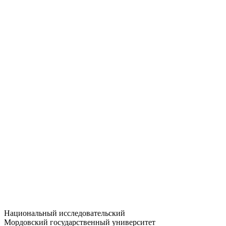
Статистика приёма
Большевистская ул., 68/1
dep-general@adm.mrsu.ru
+7 (8342) 24-37-32
Приёмная комиссия
Полежаева ул., 44
entrance-exam@adm.mrsu.ru
+7 (800) 222-13-77
© 1998–2026 МГУ им. Н.П. ОГАРЁВА
При использовании материалов сайта ссылка на источник
обязательна
Национальный исследовательский
Мордовский государственный университет