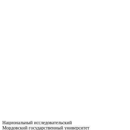
Статистика приёма
Большевистская ул., 68/1
dep-general@adm.mrsu.ru
+7 (8342) 24-37-32
Приёмная комиссия
Полежаева ул., 44
entrance-exam@adm.mrsu.ru
+7 (800) 222-13-77
© 1998–2026 МГУ им. Н.П. ОГАРЁВА
При использовании материалов сайта ссылка на источник
обязательна
Национальный исследовательский
Мордовский государственный университет