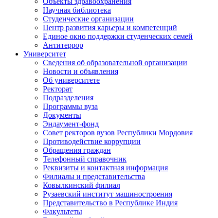
Объекты здравоохранения
Научная библиотека
Студенческие организации
Центр развития карьеры и компетенций
Единое окно поддержки студенческих семей
Антитеррор
Университет
Сведения об образовательной организации
Новости и объявления
Об университете
Ректорат
Подразделения
Программы вуза
Документы
Эндаумент-фонд
Совет ректоров вузов Республики Мордовия
Противодействие коррупции
Обращения граждан
Телефонный справочник
Реквизиты и контактная информация
Филиалы и представительства
Ковылкинский филиал
Рузаевский институт машиностроения
Представительство в Республике Индия
Факультеты