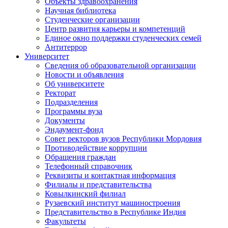
Объекты здравоохранения
Научная библиотека
Студенческие организации
Центр развития карьеры и компетенций
Единое окно поддержки студенческих семей
Антитеррор
Университет
Сведения об образовательной организации
Новости и объявления
Об университете
Ректорат
Подразделения
Программы вуза
Документы
Эндаумент-фонд
Совет ректоров вузов Республики Мордовия
Противодействие коррупции
Обращения граждан
Телефонный справочник
Реквизиты и контактная информация
Филиалы и представительства
Ковылкинский филиал
Рузаевский институт машиностроения
Представительство в Республике Индия
Факультеты