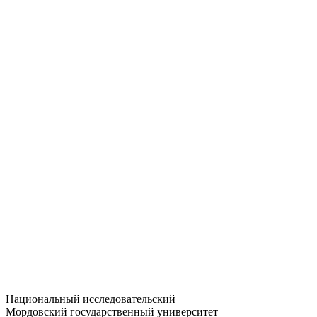
Статистика приёма
Большевистская ул., 68/1
dep-general@adm.mrsu.ru
+7 (8342) 24-37-32
Приёмная комиссия
Полежаева ул., 44
entrance-exam@adm.mrsu.ru
+7 (800) 222-13-77
© 1998–2026 МГУ им. Н.П. ОГАРЁВА
При использовании материалов сайта ссылка на источник
обязательна
Национальный исследовательский
Мордовский государственный университет