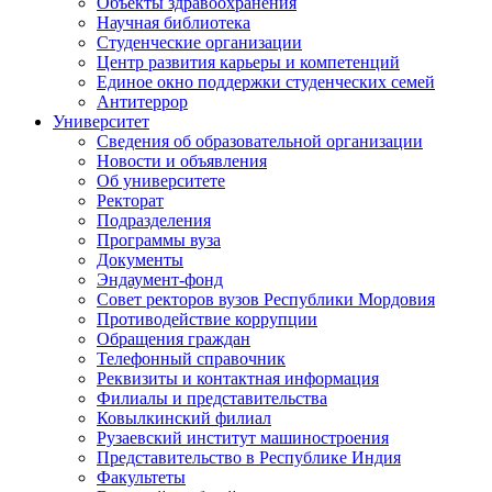
Объекты здравоохранения
Научная библиотека
Студенческие организации
Центр развития карьеры и компетенций
Единое окно поддержки студенческих семей
Антитеррор
Университет
Сведения об образовательной организации
Новости и объявления
Об университете
Ректорат
Подразделения
Программы вуза
Документы
Эндаумент-фонд
Совет ректоров вузов Республики Мордовия
Противодействие коррупции
Обращения граждан
Телефонный справочник
Реквизиты и контактная информация
Филиалы и представительства
Ковылкинский филиал
Рузаевский институт машиностроения
Представительство в Республике Индия
Факультеты