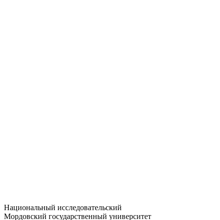
Статистика приёма
Большевистская ул., 68/1
dep-general@adm.mrsu.ru
+7 (8342) 24-37-32
Приёмная комиссия
Полежаева ул., 44
entrance-exam@adm.mrsu.ru
+7 (800) 222-13-77
© 1998–2026 МГУ им. Н.П. ОГАРЁВА
При использовании материалов сайта ссылка на источник
обязательна
Национальный исследовательский
Мордовский государственный университет