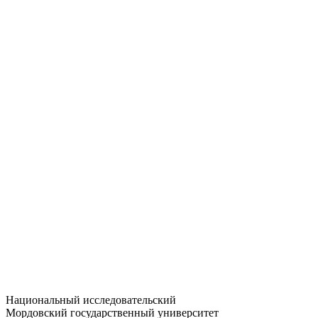
Статистика приёма
Большевистская ул., 68/1
dep-general@adm.mrsu.ru
+7 (8342) 24-37-32
Приёмная комиссия
Полежаева ул., 44
entrance-exam@adm.mrsu.ru
+7 (800) 222-13-77
© 1998–2026 МГУ им. Н.П. ОГАРЁВА
При использовании материалов сайта ссылка на источник
обязательна
Национальный исследовательский
Мордовский государственный университет