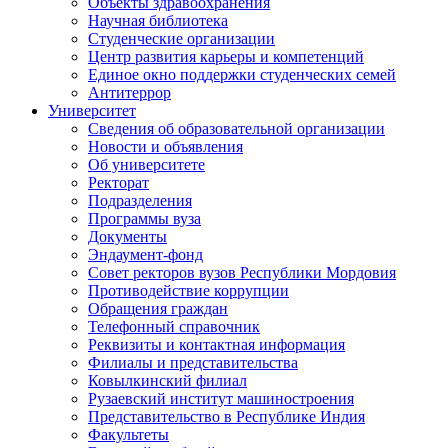
Объекты здравоохранения
Научная библиотека
Студенческие организации
Центр развития карьеры и компетенций
Единое окно поддержки студенческих семей
Антитеррор
Университет
Сведения об образовательной организации
Новости и объявления
Об университете
Ректорат
Подразделения
Программы вуза
Документы
Эндаумент-фонд
Совет ректоров вузов Республики Мордовия
Противодействие коррупции
Обращения граждан
Телефонный справочник
Реквизиты и контактная информация
Филиалы и представительства
Ковылкинский филиал
Рузаевский институт машиностроения
Представительство в Республике Индия
Факультеты