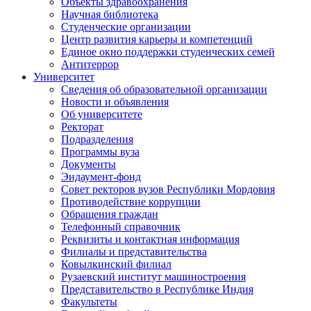
Объекты здравоохранения
Научная библиотека
Студенческие организации
Центр развития карьеры и компетенций
Единое окно поддержки студенческих семей
Антитеррор
Университет
Сведения об образовательной организации
Новости и объявления
Об университете
Ректорат
Подразделения
Программы вуза
Документы
Эндаумент-фонд
Совет ректоров вузов Республики Мордовия
Противодействие коррупции
Обращения граждан
Телефонный справочник
Реквизиты и контактная информация
Филиалы и представительства
Ковылкинский филиал
Рузаевский институт машиностроения
Представительство в Республике Индия
Факультеты