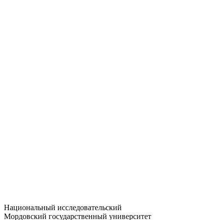
Статистика приёма
Большевистская ул., 68/1
dep-general@adm.mrsu.ru
+7 (8342) 24-37-32
Приёмная комиссия
Полежаева ул., 44
entrance-exam@adm.mrsu.ru
+7 (800) 222-13-77
© 1998–2026 МГУ им. Н.П. ОГАРЁВА
При использовании материалов сайта ссылка на источник
обязательна
Национальный исследовательский
Мордовский государственный университет