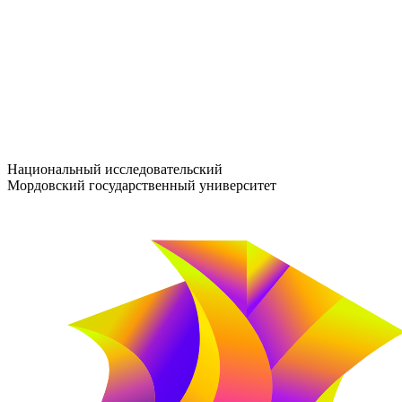
entrance-exam@adm.mrsu.ru
+7 (800) 222-13-77
© 1998–2026 МГУ им. Н.П. ОГАРЁВА
При использовании материалов сайта ссылка на источник обяз
Национальный исследовательский
Мордовский государственный университет