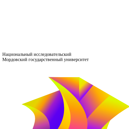
entrance-exam@adm.mrsu.ru
+7 (800) 222-13-77
© 1998–2026 МГУ им. Н.П. ОГАРЁВА
При использовании материалов сайта ссылка на источник обяз
Национальный исследовательский
Мордовский государственный университет