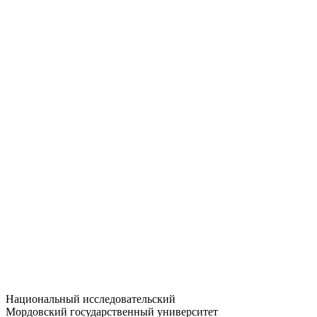
Статистика приёма
Большевистская ул., 68/1
dep-general@adm.mrsu.ru
+7 (8342) 24-37-32
Приёмная комиссия
Полежаева ул., 44
entrance-exam@adm.mrsu.ru
+7 (800) 222-13-77
© 1998–2026 МГУ им. Н.П. ОГАРЁВА
При использовании материалов сайта ссылка на источник
обязательна
Национальный исследовательский
Мордовский государственный университет