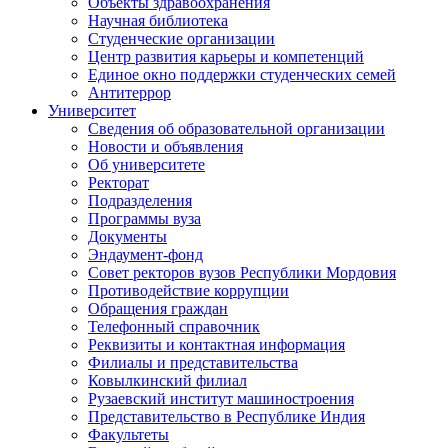
Объекты здравоохранения
Научная библиотека
Студенческие организации
Центр развития карьеры и компетенций
Единое окно поддержки студенческих семей
Антитеррор
Университет
Сведения об образовательной организации
Новости и объявления
Об университете
Ректорат
Подразделения
Программы вуза
Документы
Эндаумент-фонд
Совет ректоров вузов Республики Мордовия
Противодействие коррупции
Обращения граждан
Телефонный справочник
Реквизиты и контактная информация
Филиалы и представительства
Ковылкинский филиал
Рузаевский институт машиностроения
Представительство в Республике Индия
Факультеты