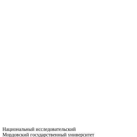
Статистика приёма
Большевистская ул., 68/1
dep-general@adm.mrsu.ru
+7 (8342) 24-37-32
Приёмная комиссия
Полежаева ул., 44
entrance-exam@adm.mrsu.ru
+7 (800) 222-13-77
© 1998–2026 МГУ им. Н.П. ОГАРЁВА
При использовании материалов сайта ссылка на источник
обязательна
Национальный исследовательский
Мордовский государственный университет