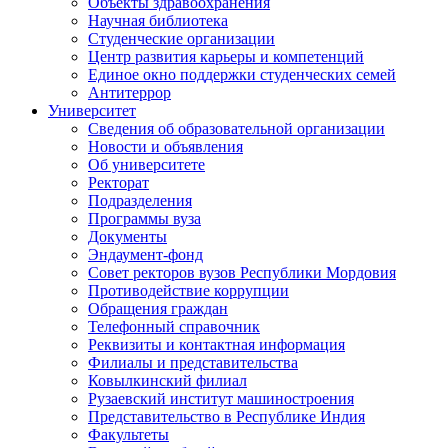
Объекты здравоохранения
Научная библиотека
Студенческие организации
Центр развития карьеры и компетенций
Единое окно поддержки студенческих семей
Антитеррор
Университет
Сведения об образовательной организации
Новости и объявления
Об университете
Ректорат
Подразделения
Программы вуза
Документы
Эндаумент-фонд
Совет ректоров вузов Республики Мордовия
Противодействие коррупции
Обращения граждан
Телефонный справочник
Реквизиты и контактная информация
Филиалы и представительства
Ковылкинский филиал
Рузаевский институт машиностроения
Представительство в Республике Индия
Факультеты