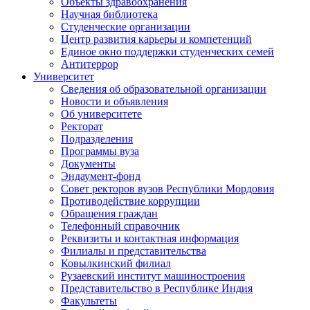
Объекты здравоохранения
Научная библиотека
Студенческие организации
Центр развития карьеры и компетенций
Единое окно поддержки студенческих семей
Антитеррор
Университет
Сведения об образовательной организации
Новости и объявления
Об университете
Ректорат
Подразделения
Программы вуза
Документы
Эндаумент-фонд
Совет ректоров вузов Республики Мордовия
Противодействие коррупции
Обращения граждан
Телефонный справочник
Реквизиты и контактная информация
Филиалы и представительства
Ковылкинский филиал
Рузаевский институт машиностроения
Представительство в Республике Индия
Факультеты