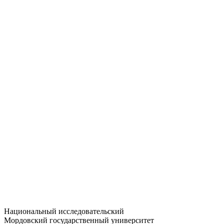
Статистика приёма
Большевистская ул., 68/1
dep-general@adm.mrsu.ru
+7 (8342) 24-37-32
Приёмная комиссия
Полежаева ул., 44
entrance-exam@adm.mrsu.ru
+7 (800) 222-13-77
© 1998–2026 МГУ им. Н.П. ОГАРЁВА
При использовании материалов сайта ссылка на источник
обязательна
Национальный исследовательский
Мордовский государственный университет