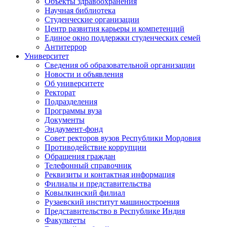
Объекты здравоохранения
Научная библиотека
Студенческие организации
Центр развития карьеры и компетенций
Единое окно поддержки студенческих семей
Антитеррор
Университет
Сведения об образовательной организации
Новости и объявления
Об университете
Ректорат
Подразделения
Программы вуза
Документы
Эндаумент-фонд
Совет ректоров вузов Республики Мордовия
Противодействие коррупции
Обращения граждан
Телефонный справочник
Реквизиты и контактная информация
Филиалы и представительства
Ковылкинский филиал
Рузаевский институт машиностроения
Представительство в Республике Индия
Факультеты