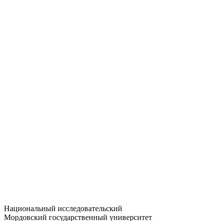
Статистика приёма
Большевистская ул., 68/1
dep-general@adm.mrsu.ru
+7 (8342) 24-37-32
Приёмная комиссия
Полежаева ул., 44
entrance-exam@adm.mrsu.ru
+7 (800) 222-13-77
© 1998–2026 МГУ им. Н.П. ОГАРЁВА
При использовании материалов сайта ссылка на источник
обязательна
Национальный исследовательский
Мордовский государственный университет