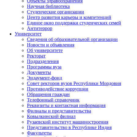
Объекты здравоохранения
Научная библиотека
Студенческие организации
Центр развития карьеры и компетенций
Единое окно поддержки студенческих семей
Антитеррор
Университет
Сведения об образовательной организации
Новости и объявления
Об университете
Ректорат
Подразделения
Программы вуза
Документы
Эндаумент-фонд
Совет ректоров вузов Республики Мордовия
Противодействие коррупции
Обращения граждан
Телефонный справочник
Реквизиты и контактная информация
Филиалы и представительства
Ковылкинский филиал
Рузаевский институт машиностроения
Представительство в Республике Индия
Факультеты