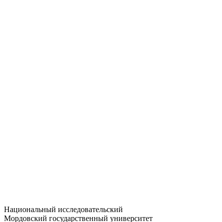
Статистика приёма
Большевистская ул., 68/1
dep-general@adm.mrsu.ru
+7 (8342) 24-37-32
Приёмная комиссия
Полежаева ул., 44
entrance-exam@adm.mrsu.ru
+7 (800) 222-13-77
© 1998–2026 МГУ им. Н.П. ОГАРЁВА
При использовании материалов сайта ссылка на источник
обязательна
Национальный исследовательский
Мордовский государственный университет