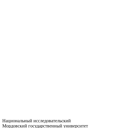
Статистика приёма
Большевистская ул., 68/1
dep-general@adm.mrsu.ru
+7 (8342) 24-37-32
Приёмная комиссия
Полежаева ул., 44
entrance-exam@adm.mrsu.ru
+7 (800) 222-13-77
© 1998–2026 МГУ им. Н.П. ОГАРЁВА
При использовании материалов сайта ссылка на источник
обязательна
Национальный исследовательский
Мордовский государственный университет