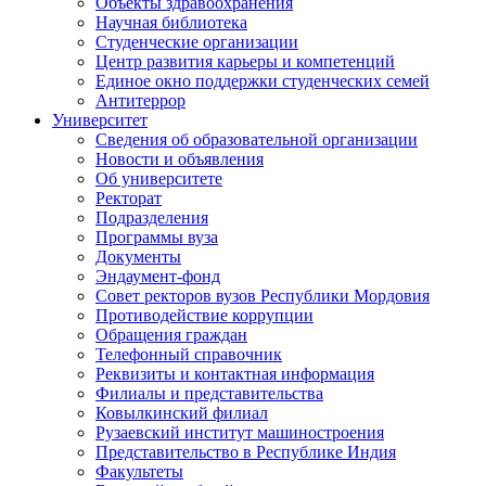
Объекты здравоохранения
Научная библиотека
Студенческие организации
Центр развития карьеры и компетенций
Единое окно поддержки студенческих семей
Антитеррор
Университет
Сведения об образовательной организации
Новости и объявления
Об университете
Ректорат
Подразделения
Программы вуза
Документы
Эндаумент-фонд
Совет ректоров вузов Республики Мордовия
Противодействие коррупции
Обращения граждан
Телефонный справочник
Реквизиты и контактная информация
Филиалы и представительства
Ковылкинский филиал
Рузаевский институт машиностроения
Представительство в Республике Индия
Факультеты