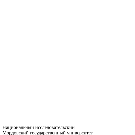
Статистика приёма
Большевистская ул., 68/1
dep-general@adm.mrsu.ru
+7 (8342) 24-37-32
Приёмная комиссия
Полежаева ул., 44
entrance-exam@adm.mrsu.ru
+7 (800) 222-13-77
© 1998–2026 МГУ им. Н.П. ОГАРЁВА
При использовании материалов сайта ссылка на источник
обязательна
Национальный исследовательский
Мордовский государственный университет