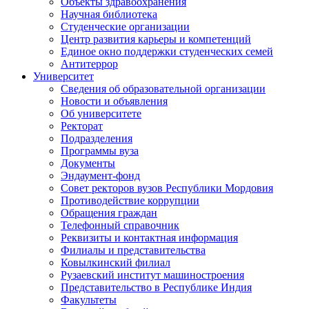
Объекты здравоохранения
Научная библиотека
Студенческие организации
Центр развития карьеры и компетенций
Единое окно поддержки студенческих семей
Антитеррор
Университет
Сведения об образовательной организации
Новости и объявления
Об университете
Ректорат
Подразделения
Программы вуза
Документы
Эндаумент-фонд
Совет ректоров вузов Республики Мордовия
Противодействие коррупции
Обращения граждан
Телефонный справочник
Реквизиты и контактная информация
Филиалы и представительства
Ковылкинский филиал
Рузаевский институт машиностроения
Представительство в Республике Индия
Факультеты