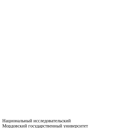
Статистика приёма
Большевистская ул., 68/1
dep-general@adm.mrsu.ru
+7 (8342) 24-37-32
Приёмная комиссия
Полежаева ул., 44
entrance-exam@adm.mrsu.ru
+7 (800) 222-13-77
© 1998–2026 МГУ им. Н.П. ОГАРЁВА
При использовании материалов сайта ссылка на источник
обязательна
Национальный исследовательский
Мордовский государственный университет