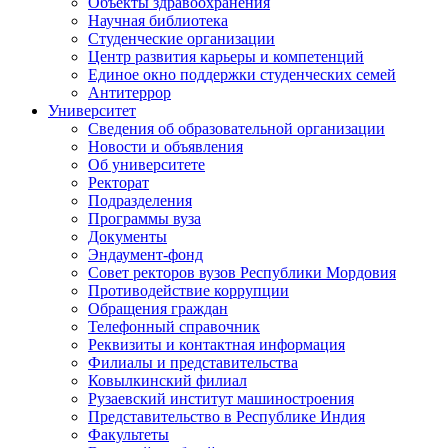
Объекты здравоохранения
Научная библиотека
Студенческие организации
Центр развития карьеры и компетенций
Единое окно поддержки студенческих семей
Антитеррор
Университет
Сведения об образовательной организации
Новости и объявления
Об университете
Ректорат
Подразделения
Программы вуза
Документы
Эндаумент-фонд
Совет ректоров вузов Республики Мордовия
Противодействие коррупции
Обращения граждан
Телефонный справочник
Реквизиты и контактная информация
Филиалы и представительства
Ковылкинский филиал
Рузаевский институт машиностроения
Представительство в Республике Индия
Факультеты