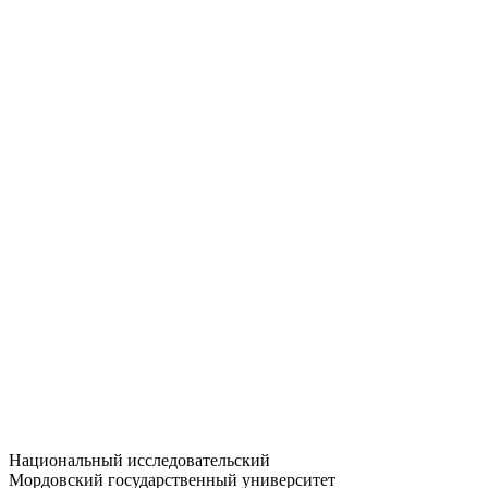
Статистика приёма
Большевистская ул., 68/1
dep-general@adm.mrsu.ru
+7 (8342) 24-37-32
Приёмная комиссия
Полежаева ул., 44
entrance-exam@adm.mrsu.ru
+7 (800) 222-13-77
© 1998–2026 МГУ им. Н.П. ОГАРЁВА
При использовании материалов сайта ссылка на источник
обязательна
Национальный исследовательский
Мордовский государственный университет