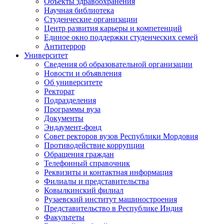
Объекты здравоохранения
Научная библиотека
Студенческие организации
Центр развития карьеры и компетенций
Единое окно поддержки студенческих семей
Антитеррор
Университет
Сведения об образовательной организации
Новости и объявления
Об университете
Ректорат
Подразделения
Программы вуза
Документы
Эндаумент-фонд
Совет ректоров вузов Республики Мордовия
Противодействие коррупции
Обращения граждан
Телефонный справочник
Реквизиты и контактная информация
Филиалы и представительства
Ковылкинский филиал
Рузаевский институт машиностроения
Представительство в Республике Индия
Факультеты