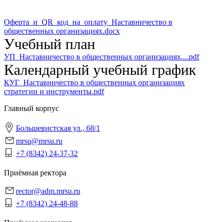
Оферта_и_QR_код_на_оплату_Наставничество в
общественных организациях.docx
Учебный план
УП_Наставничество в общественных организациях....pdf
Календарный учебный график
КУГ_Наставничество в общественных организациях
стратегии и инструменты.pdf
Главный корпус
Большевистская ул., 68/1
mrsu@mrsu.ru
+7 (8342) 24-37-32
Приёмная ректора
rector@adm.mrsu.ru
+7 (8342) 24-48-88