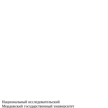
Статистика приёма
Большевистская ул., 68/1
dep-general@adm.mrsu.ru
+7 (8342) 24-37-32
Приёмная комиссия
Полежаева ул., 44
entrance-exam@adm.mrsu.ru
+7 (800) 222-13-77
© 1998–2026 МГУ им. Н.П. ОГАРЁВА
При использовании материалов сайта ссылка на источник
обязательна
Национальный исследовательский
Мордовский государственный университет