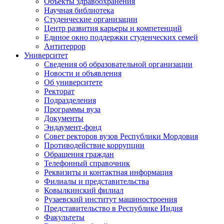
Объекты здравоохранения
Научная библиотека
Студенческие организации
Центр развития карьеры и компетенций
Единое окно поддержки студенческих семей
Антитеррор
Университет
Сведения об образовательной организации
Новости и объявления
Об университете
Ректорат
Подразделения
Программы вуза
Документы
Эндаумент-фонд
Совет ректоров вузов Республики Мордовия
Противодействие коррупции
Обращения граждан
Телефонный справочник
Реквизиты и контактная информация
Филиалы и представительства
Ковылкинский филиал
Рузаевский институт машиностроения
Представительство в Республике Индия
Факультеты