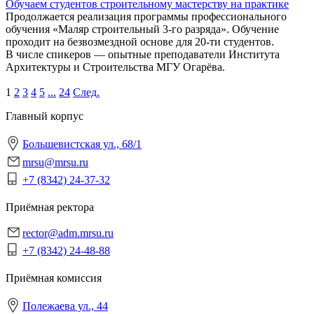
Обучаем студентов строительному мастерству на практике
Продолжается реализация программы профессионального
обучения «Маляр строительный 3-го разряда». Обучение
проходит на безвозмездной основе для 20-ти студентов.
В числе спикеров — опытные преподаватели Института
Архитектуры и Строительства МГУ Огарёва.
1
2
3
4
5
...
24
След.
Главный корпус
Большевистская ул., 68/1
mrsu@mrsu.ru
+7 (8342) 24-37-32
Приёмная ректора
rector@adm.mrsu.ru
+7 (8342) 24-48-88
Приёмная комиссия
Полежаева ул., 44