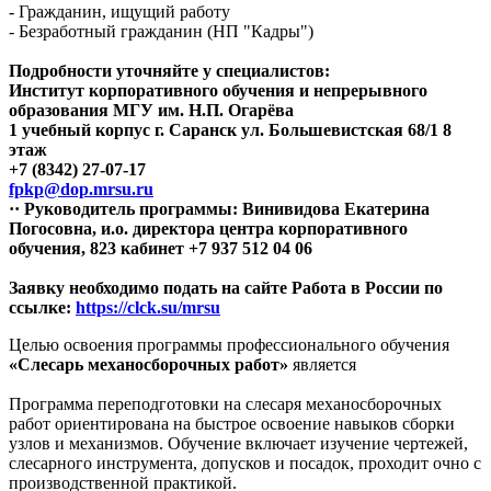
- Гражданин, ищущий работу
- Безработный гражданин (НП "Кадры")
Подробности уточняйте у специалистов:
Институт корпоративного обучения и непрерывного
образования МГУ им. Н.П. Огарёва
1 учебный корпус г. Саранск ул. Большевистская 68/1 8
этаж
+7 (8342) 27-07-17
fpkp@dop.mrsu.ru
·· Руководитель программы: Винивидова Екатерина
Погосовна, и.о. директора центра корпоративного
обучения, 823 кабинет +7 937 512 04 06
Заявку необходимо подать на сайте Работа в России по
ссылке:
https://clck.su/mrsu
Целью освоения программы профессионального обучения
«Слесарь механосборочных работ»
является
Программа переподготовки на слесаря механосборочных
работ ориентирована на быстрое освоение навыков сборки
узлов и механизмов. Обучение включает изучение чертежей,
слесарного инструмента, допусков и посадок, проходит очно с
производственной практикой.