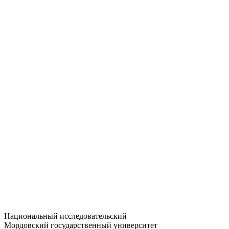
Статистика приёма
Большевистская ул., 68/1
dep-general@adm.mrsu.ru
+7 (8342) 24-37-32
Приёмная комиссия
Полежаева ул., 44
entrance-exam@adm.mrsu.ru
+7 (800) 222-13-77
© 1998–2026 МГУ им. Н.П. ОГАРЁВА
При использовании материалов сайта ссылка на источник
обязательна
Национальный исследовательский
Мордовский государственный университет