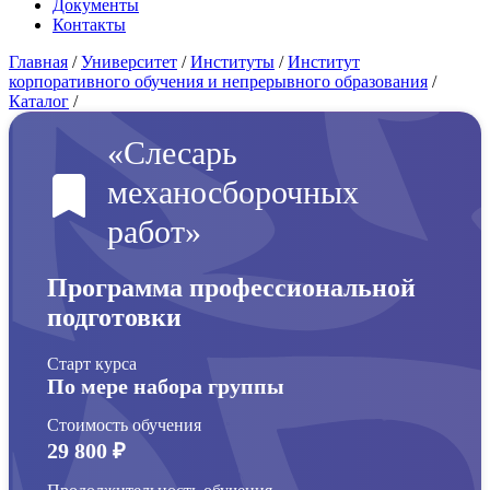
Документы
Контакты
Главная
/
Университет
/
Институты
/
Институт
корпоративного обучения и непрерывного образования
/
Каталог
/
«Слесарь
механосборочных
работ»
Программа профессиональной
подготовки
Старт курса
По мере набора группы
Стоимость обучения
29 800 ₽