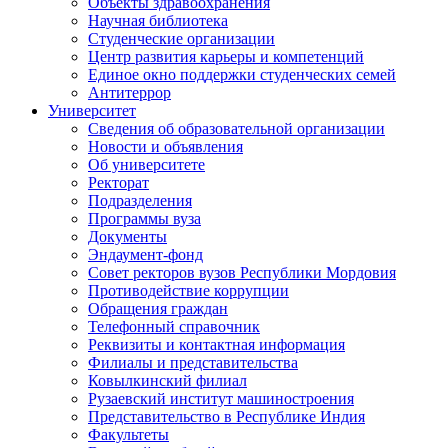
Объекты здравоохранения
Научная библиотека
Студенческие организации
Центр развития карьеры и компетенций
Единое окно поддержки студенческих семей
Антитеррор
Университет
Сведения об образовательной организации
Новости и объявления
Об университете
Ректорат
Подразделения
Программы вуза
Документы
Эндаумент-фонд
Совет ректоров вузов Республики Мордовия
Противодействие коррупции
Обращения граждан
Телефонный справочник
Реквизиты и контактная информация
Филиалы и представительства
Ковылкинский филиал
Рузаевский институт машиностроения
Представительство в Республике Индия
Факультеты