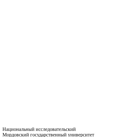
Статистика приёма
Большевистская ул., 68/1
dep-general@adm.mrsu.ru
+7 (8342) 24-37-32
Приёмная комиссия
Полежаева ул., 44
entrance-exam@adm.mrsu.ru
+7 (800) 222-13-77
© 1998–2026 МГУ им. Н.П. ОГАРЁВА
При использовании материалов сайта ссылка на источник
обязательна
Национальный исследовательский
Мордовский государственный университет