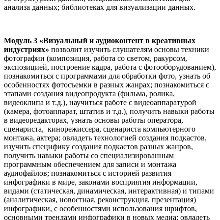
анализа данных; библиотеках для визуализации данных.
Модуль 3 «Визуальный и аудиоконтент в креативных
индустриях»
позволит изучить слушателям основы техники
фотографии (композиция, работа со светом, ракурсом,
экспозицией, построение кадра, работа с фотооборудованием),
познакомиться с программами для обработки фото, узнать об
особенностях фотосъемки в разных жанрах; познакомиться с
этапами создания видеопродукта (фильма, ролика,
видеоклипа и т.д.), научиться работе с видеоаппаратурой
(камера, фотоаппарат, штатив и т.д.), получить навыки работы
в видеоредакторах, узнать основы работы оператора,
сценариста, кинорежиссера, сценариста компьютерного
монтажа, актера; овладеть технологией создания подкастов,
изучить специфику создания подкастов разных жанров,
получить навыки работы со специализированным
программным обеспечением для записи и монтажа
аудиофайлов; познакомиться с историей развития
инфографики в мире, законами восприятия информации,
видами (статическая, динамическая, интерактивная) и типами
(аналитическая, новостная, реконструкция, презентация)
инфографики, с особенностями использования шрифтов,
основными трендами инфографики в новых медиа; овладеть