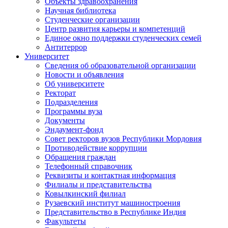
Объекты здравоохранения
Научная библиотека
Студенческие организации
Центр развития карьеры и компетенций
Единое окно поддержки студенческих семей
Антитеррор
Университет
Сведения об образовательной организации
Новости и объявления
Об университете
Ректорат
Подразделения
Программы вуза
Документы
Эндаумент-фонд
Совет ректоров вузов Республики Мордовия
Противодействие коррупции
Обращения граждан
Телефонный справочник
Реквизиты и контактная информация
Филиалы и представительства
Ковылкинский филиал
Рузаевский институт машиностроения
Представительство в Республике Индия
Факультеты