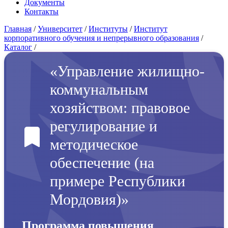
Документы
Контакты
Главная
/
Университет
/
Институты
/
Институт
корпоративного обучения и непрерывного образования
/
Каталог
/
«Управление жилищно-
коммунальным
хозяйством: правовое
регулирование и
методическое
обеспечение (на
примере Республики
Мордовия)»
Программа повышения