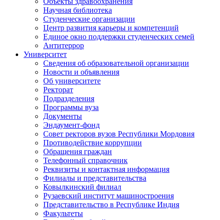
Объекты здравоохранения
Научная библиотека
Студенческие организации
Центр развития карьеры и компетенций
Единое окно поддержки студенческих семей
Антитеррор
Университет
Сведения об образовательной организации
Новости и объявления
Об университете
Ректорат
Подразделения
Программы вуза
Документы
Эндаумент-фонд
Совет ректоров вузов Республики Мордовия
Противодействие коррупции
Обращения граждан
Телефонный справочник
Реквизиты и контактная информация
Филиалы и представительства
Ковылкинский филиал
Рузаевский институт машиностроения
Представительство в Республике Индия
Факультеты