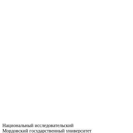
Статистика приёма
Большевистская ул., 68/1
dep-general@adm.mrsu.ru
+7 (8342) 24-37-32
Приёмная комиссия
Полежаева ул., 44
entrance-exam@adm.mrsu.ru
+7 (800) 222-13-77
© 1998–2026 МГУ им. Н.П. ОГАРЁВА
При использовании материалов сайта ссылка на источник
обязательна
Национальный исследовательский
Мордовский государственный университет