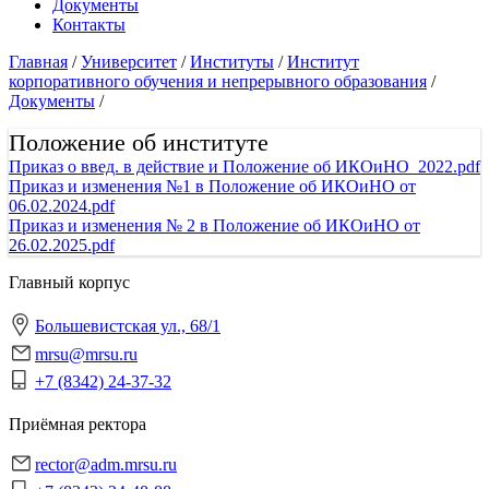
Документы
Контакты
Главная
/
Университет
/
Институты
/
Институт
корпоративного обучения и непрерывного образования
/
Документы
/
Положение об институте
Приказ о введ. в действие и Положение об ИКОиНО_2022.pdf
Приказ и изменения №1 в Положение об ИКОиНО от
06.02.2024.pdf
Приказ и изменения № 2 в Положение об ИКОиНО от
26.02.2025.pdf
Главный корпус
Большевистская ул., 68/1
mrsu@mrsu.ru
+7 (8342) 24-37-32
Приёмная ректора
rector@adm.mrsu.ru