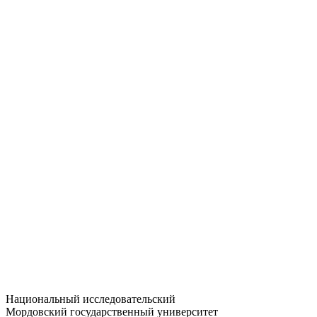
Статистика приёма
Большевистская ул., 68/1
dep-general@adm.mrsu.ru
+7 (8342) 24-37-32
Приёмная комиссия
Полежаева ул., 44
entrance-exam@adm.mrsu.ru
+7 (800) 222-13-77
© 1998–2026 МГУ им. Н.П. ОГАРЁВА
При использовании материалов сайта ссылка на источник
обязательна
Национальный исследовательский
Мордовский государственный университет