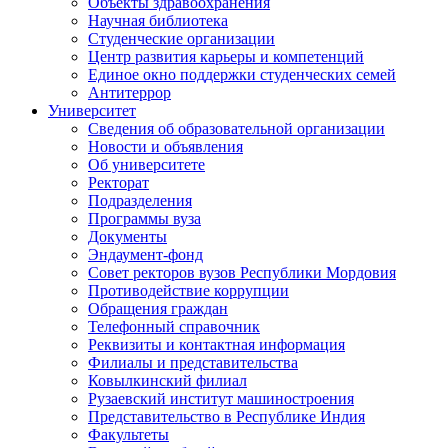
Объекты здравоохранения
Научная библиотека
Студенческие организации
Центр развития карьеры и компетенций
Единое окно поддержки студенческих семей
Антитеррор
Университет
Сведения об образовательной организации
Новости и объявления
Об университете
Ректорат
Подразделения
Программы вуза
Документы
Эндаумент-фонд
Совет ректоров вузов Республики Мордовия
Противодействие коррупции
Обращения граждан
Телефонный справочник
Реквизиты и контактная информация
Филиалы и представительства
Ковылкинский филиал
Рузаевский институт машиностроения
Представительство в Республике Индия
Факультеты