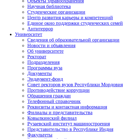
Объекты здравоохранения
Научная библиотека
Студенческие организации
Центр развития карьеры и компетенций
Единое окно поддержки студенческих семей
Антитеррор
Университет
Сведения об образовательной организации
Новости и объявления
Об университете
Ректорат
Подразделения
Программы вуза
Документы
Эндаумент-фонд
Совет ректоров вузов Республики Мордовия
Противодействие коррупции
Обращения граждан
Телефонный справочник
Реквизиты и контактная информация
Филиалы и представительства
Ковылкинский филиал
Рузаевский институт машиностроения
Представительство в Республике Индия
Факультеты