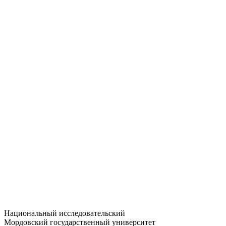
Статистика приёма
Большевистская ул., 68/1
dep-general@adm.mrsu.ru
+7 (8342) 24-37-32
Приёмная комиссия
Полежаева ул., 44
entrance-exam@adm.mrsu.ru
+7 (800) 222-13-77
© 1998–2026 МГУ им. Н.П. ОГАРЁВА
При использовании материалов сайта ссылка на источник
обязательна
Национальный исследовательский
Мордовский государственный университет