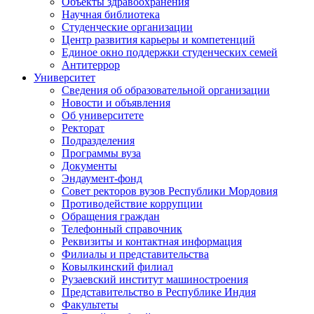
Объекты здравоохранения
Научная библиотека
Студенческие организации
Центр развития карьеры и компетенций
Единое окно поддержки студенческих семей
Антитеррор
Университет
Сведения об образовательной организации
Новости и объявления
Об университете
Ректорат
Подразделения
Программы вуза
Документы
Эндаумент-фонд
Совет ректоров вузов Республики Мордовия
Противодействие коррупции
Обращения граждан
Телефонный справочник
Реквизиты и контактная информация
Филиалы и представительства
Ковылкинский филиал
Рузаевский институт машиностроения
Представительство в Республике Индия
Факультеты