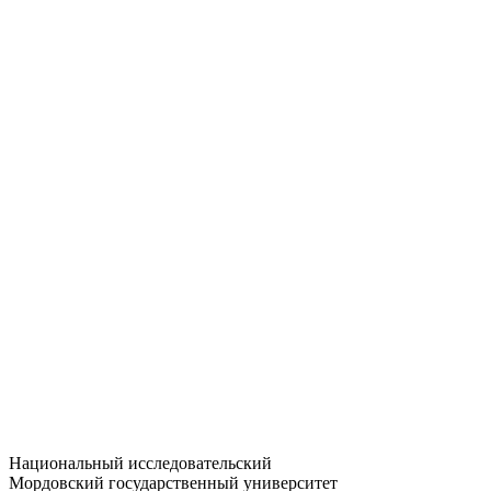
Статистика приёма
Большевистская ул., 68/1
dep-general@adm.mrsu.ru
+7 (8342) 24-37-32
Приёмная комиссия
Полежаева ул., 44
entrance-exam@adm.mrsu.ru
+7 (800) 222-13-77
© 1998–2026 МГУ им. Н.П. ОГАРЁВА
При использовании материалов сайта ссылка на источник
обязательна
Национальный исследовательский
Мордовский государственный университет