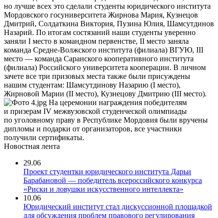
но лучше всех это сделали студенты юридического института
Мордовского госуниверситета Жирнова Мария, Кузнецов
Дмитрий, Солдаткина Виктория, Пузина Юлия, Шамсутдинов
Назарий. По итогам состязаний наши студенты уверенно
заняли I место в командном первенстве, II место заняла
команда Средне-Волжского института (филиала) ВГУЮ, III
место — команда Саранского кооперативного института
(филиала) Российского университета кооперации. В личном
зачете все три призовых места также были присуждены
нашим студентам: Шамсутдинову Назарию (I место),
Жирновой Марии (II место), Кузнецову Дмитрию (III место).
На церемонии награждения победителям
и призерам IV межвузовской студенческой олимпиады
по уголовному праву в Республике Мордовия были вручены
дипломы и подарки от организаторов, все участники
получили сертификаты.
Новостная лента
29.06
Проект студентки юридического института Дарьи
Барабановой — победитель всероссийского конкурса
«Риски и ловушки искусственного интеллекта»
10.06
Юридический институт стал дискуссионной площадкой
для обсуждения проблем правового регулирования