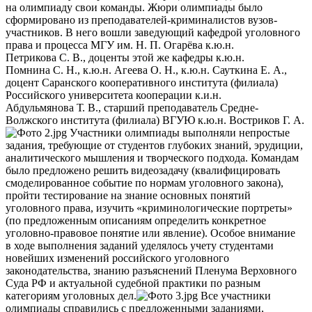
на олимпиаду свои команды. Жюри олимпиады было
сформировано из преподавателей-криминалистов вузов-
участников. В него вошли заведующий кафедрой уголовного
права и процесса МГУ им. Н. П. Огарёва к.ю.н.
Петрикова С. В., доценты этой же кафедры к.ю.н.
Помнина С. Н., к.ю.н. Агеева О. Н., к.ю.н. Сауткина Е. А.,
доцент Саранского кооперативного института (филиала)
Российского университета кооперации к.и.н.
Абдульмянова Т. В., старший преподаватель Средне-
Волжского института (филиала) ВГУЮ к.ю.н. Востриков Г. А.
Участники олимпиады выполняли непростые
задания, требующие от студентов глубоких знаний, эрудиции,
аналитического мышления и творческого подхода. Командам
было предложено решить видеозадачу (квалифицировать
смоделированное событие по нормам уголовного закона),
пройти тестирование на знание основных понятий
уголовного права, изучить «криминологические портреты»
(по предложенным описаниям определить конкретное
уголовно-правовое понятие или явление). Особое внимание
в ходе выполнения заданий уделялось учету студентами
новейших изменений российского уголовного
законодательства, знанию разъяснений Пленума Верховного
Суда РФ и актуальной судебной практики по разным
категориям уголовных дел.
Все участники
олимпиады справились с предложенными заданиями,