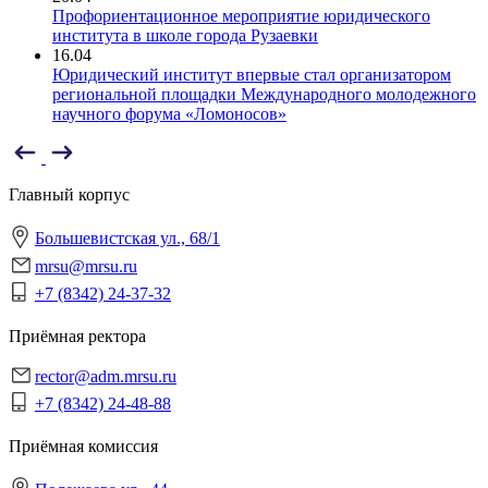
Профориентационное мероприятие юридического
института в школе города Рузаевки
16.04
Юридический институт впервые стал организатором
региональной площадки Международного молодежного
научного форума «Ломоносов»
Главный корпус
Большевистская ул., 68/1
mrsu@mrsu.ru
+7 (8342) 24-37-32
Приёмная ректора
rector@adm.mrsu.ru
+7 (8342) 24-48-88
Приёмная комиссия