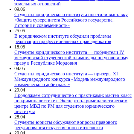
земельных отношений
09.06
Студенты юридического института посетили выставку
«Защита суверенитета Российского государства.
История и современность»
25.05
В юридическом институте обсудили проблемы
реализации профессиональных прав адвокатов
18.05
Студенты юридического института — победители IV
межвузовской студенческой олимпиады по уголовному
праву в Республике Мордовия
04.05
Студенты юридического института — призеры XI
Международного конкурса «Модель международного
коммерческого арбитража»
29.04
Продолжаем сотрудничество с практиками: мастер-класс
по криминалистике в Экспертно-криминалистическом
центре МВД по РМ для студентов юридического
института
28.04
Студенты-юристы обсуждают вопросы правового
регулирования искусственного интеллекта
20.04