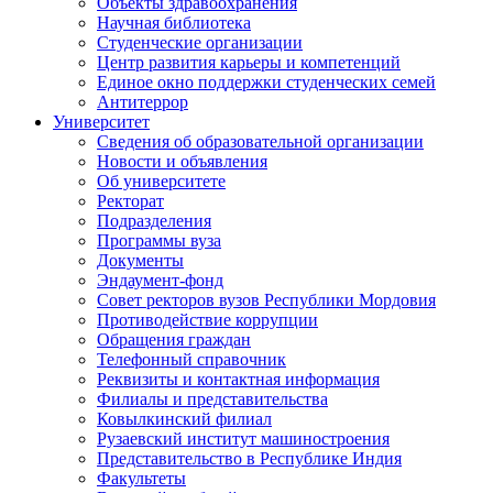
Объекты здравоохранения
Научная библиотека
Студенческие организации
Центр развития карьеры и компетенций
Единое окно поддержки студенческих семей
Антитеррор
Университет
Сведения об образовательной организации
Новости и объявления
Об университете
Ректорат
Подразделения
Программы вуза
Документы
Эндаумент-фонд
Совет ректоров вузов Республики Мордовия
Противодействие коррупции
Обращения граждан
Телефонный справочник
Реквизиты и контактная информация
Филиалы и представительства
Ковылкинский филиал
Рузаевский институт машиностроения
Представительство в Республике Индия
Факультеты