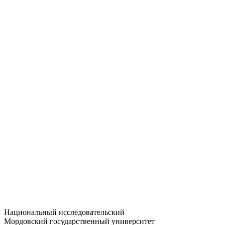
Статистика приёма
Большевистская ул., 68/1
dep-general@adm.mrsu.ru
+7 (8342) 24-37-32
Приёмная комиссия
Полежаева ул., 44
entrance-exam@adm.mrsu.ru
+7 (800) 222-13-77
© 1998–2026 МГУ им. Н.П. ОГАРЁВА
При использовании материалов сайта ссылка на источник
обязательна
Национальный исследовательский
Мордовский государственный университет