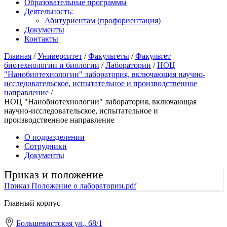
Образовательные программы
Деятельность:
Абитуриентам (профориентация)
Документы
Контакты
Главная
/
Университет
/
Факультеты
/
Факультет
биотехнологии и биологии
/
Лаборатории
/
НОЦ
"Нанобиотехнологии" лаборатория, включающая научно-
исследовательское, испытательное и производственное
направление
/
НОЦ "Нанобиотехнологии" лаборатория, включающая
научно-исследовательское, испытательное и
производственное направление
О подразделении
Сотрудники
Документы
Приказ и положение
Приказ Положение о лаборатории.pdf
Главный корпус
Большевистская ул., 68/1