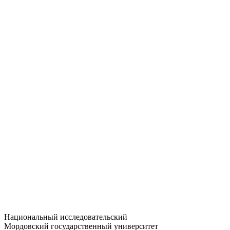
Статистика приёма
Большевистская ул., 68/1
dep-general@adm.mrsu.ru
+7 (8342) 24-37-32
Приёмная комиссия
Полежаева ул., 44
entrance-exam@adm.mrsu.ru
+7 (800) 222-13-77
© 1998–2026 МГУ им. Н.П. ОГАРЁВА
При использовании материалов сайта ссылка на источник
обязательна
Национальный исследовательский
Мордовский государственный университет