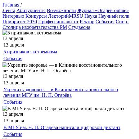
Главная
/
Лента
Абитуриенты
Возможности
Журнал «Огарёв-online»
Интервью
Конкурсы
ЛекторийMRSU
Наука
Научный полк
Приоритет 2030
Профессионалитет
Ректор
События
Спорт
Столица изобретательства РМ
Студвесна
13 апреля
13 апреля
5 признаков экстремизма
События
13 апреля
13 апреля
Укрепить здоровье — в Клинике восстановительного
лечения МГУ им. Н. П. Огарёва
События
13 апреля
13 апреля
В МГУ им. Н. П. Огарёва написали цифровой диктант
События