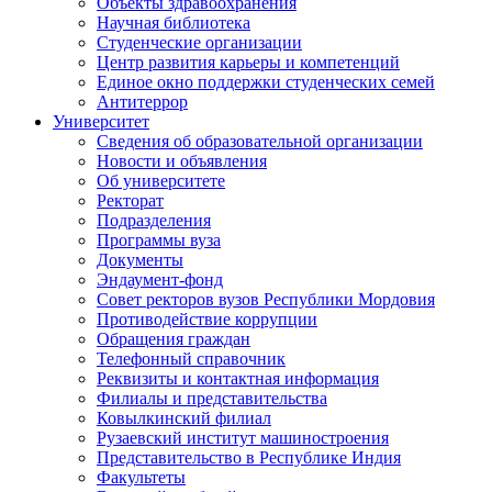
Объекты здравоохранения
Научная библиотека
Студенческие организации
Центр развития карьеры и компетенций
Единое окно поддержки студенческих семей
Антитеррор
Университет
Сведения об образовательной организации
Новости и объявления
Об университете
Ректорат
Подразделения
Программы вуза
Документы
Эндаумент-фонд
Совет ректоров вузов Республики Мордовия
Противодействие коррупции
Обращения граждан
Телефонный справочник
Реквизиты и контактная информация
Филиалы и представительства
Ковылкинский филиал
Рузаевский институт машиностроения
Представительство в Республике Индия
Факультеты