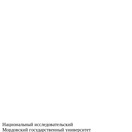
Статистика приёма
Большевистская ул., 68/1
dep-general@adm.mrsu.ru
+7 (8342) 24-37-32
Приёмная комиссия
Полежаева ул., 44
entrance-exam@adm.mrsu.ru
+7 (800) 222-13-77
© 1998–2026 МГУ им. Н.П. ОГАРЁВА
При использовании материалов сайта ссылка на источник
обязательна
Национальный исследовательский
Мордовский государственный университет