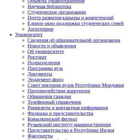
Объекты здравоохранения
Научная библиотека
Студенческие организации
Центр развития карьеры и компетенций
Единое окно поддержки студенческих семей
Антитеррор
Университет
Сведения об образовательной организации
Новости и объявления
Об университете
Ректорат
Подразделения
Программы вуза
Документы
Эндаумент-фонд
Совет ректоров вузов Республики Мордовия
Противодействие коррупции
Обращения граждан
Телефонный справочник
Реквизиты и контактная информация
Филиалы и представительства
Ковылкинский филиал
Рузаевский институт машиностроения
Представительство в Республике Индия
Факультеты