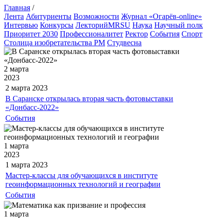
Главная
/
Лента
Абитуриенты
Возможности
Журнал «Огарёв-online»
Интервью
Конкурсы
ЛекторийMRSU
Наука
Научный полк
Приоритет 2030
Профессионалитет
Ректор
События
Спорт
Столица изобретательства РМ
Студвесна
2 марта
2023
2 марта
2023
В Саранске открылась вторая часть фотовыставки
«Донбасс-2022»
События
1 марта
2023
1 марта
2023
Мастер-классы для обучающихся в институте
геоинформационных технологий и географии
События
1 марта