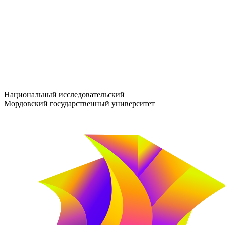
entrance-exam@adm.mrsu.ru
+7 (800) 222-13-77
© 1998–2026 МГУ им. Н.П. ОГАРЁВА
При использовании материалов сайта ссылка на источник обяз
Национальный исследовательский
Мордовский государственный университет