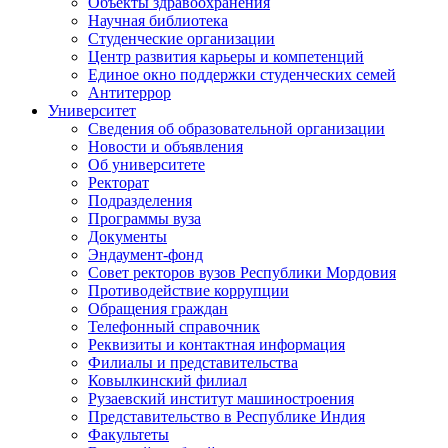
Объекты здравоохранения
Научная библиотека
Студенческие организации
Центр развития карьеры и компетенций
Единое окно поддержки студенческих семей
Антитеррор
Университет
Сведения об образовательной организации
Новости и объявления
Об университете
Ректорат
Подразделения
Программы вуза
Документы
Эндаумент-фонд
Совет ректоров вузов Республики Мордовия
Противодействие коррупции
Обращения граждан
Телефонный справочник
Реквизиты и контактная информация
Филиалы и представительства
Ковылкинский филиал
Рузаевский институт машиностроения
Представительство в Республике Индия
Факультеты