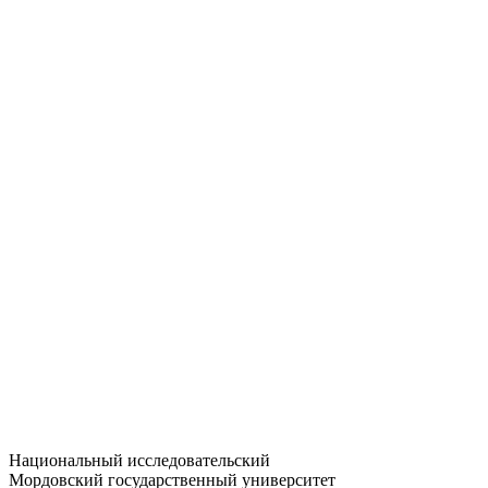
Статистика приёма
Большевистская ул., 68/1
dep-general@adm.mrsu.ru
+7 (8342) 24-37-32
Приёмная комиссия
Полежаева ул., 44
entrance-exam@adm.mrsu.ru
+7 (800) 222-13-77
© 1998–2026 МГУ им. Н.П. ОГАРЁВА
При использовании материалов сайта ссылка на источник
обязательна
Национальный исследовательский
Мордовский государственный университет