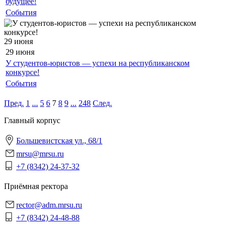
будущее!
События
29 июня
29 июня
У студентов-юристов — успехи на республиканском
конкурсе!
События
Пред.
1
...
5
6
7
8
9
...
248
След.
Главный корпус
Большевистская ул., 68/1
mrsu@mrsu.ru
+7 (8342) 24-37-32
Приёмная ректора
rector@adm.mrsu.ru
+7 (8342) 24-48-88