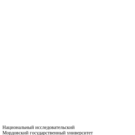
Статистика приёма
Большевистская ул., 68/1
dep-general@adm.mrsu.ru
+7 (8342) 24-37-32
Приёмная комиссия
Полежаева ул., 44
entrance-exam@adm.mrsu.ru
+7 (800) 222-13-77
© 1998–2026 МГУ им. Н.П. ОГАРЁВА
При использовании материалов сайта ссылка на источник
обязательна
Национальный исследовательский
Мордовский государственный университет