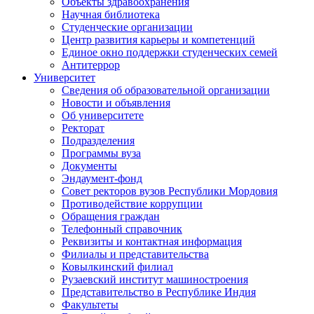
Объекты здравоохранения
Научная библиотека
Студенческие организации
Центр развития карьеры и компетенций
Единое окно поддержки студенческих семей
Антитеррор
Университет
Сведения об образовательной организации
Новости и объявления
Об университете
Ректорат
Подразделения
Программы вуза
Документы
Эндаумент-фонд
Совет ректоров вузов Республики Мордовия
Противодействие коррупции
Обращения граждан
Телефонный справочник
Реквизиты и контактная информация
Филиалы и представительства
Ковылкинский филиал
Рузаевский институт машиностроения
Представительство в Республике Индия
Факультеты