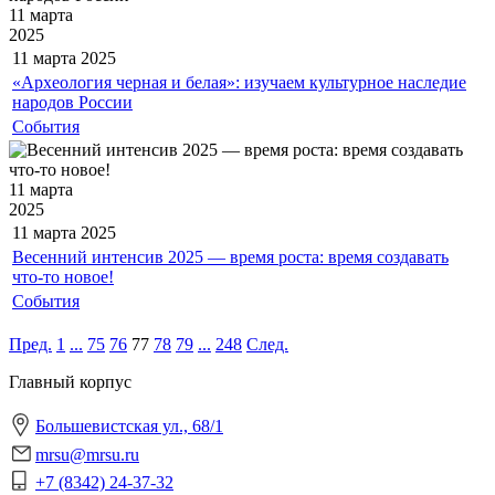
11 марта
2025
11 марта
2025
«Археология черная и белая»: изучаем культурное наследие
народов России
События
11 марта
2025
11 марта
2025
Весенний интенсив 2025 — время роста: время создавать
что-то новое!
События
Пред.
1
...
75
76
77
78
79
...
248
След.
Главный корпус
Большевистская ул., 68/1
mrsu@mrsu.ru
+7 (8342) 24-37-32