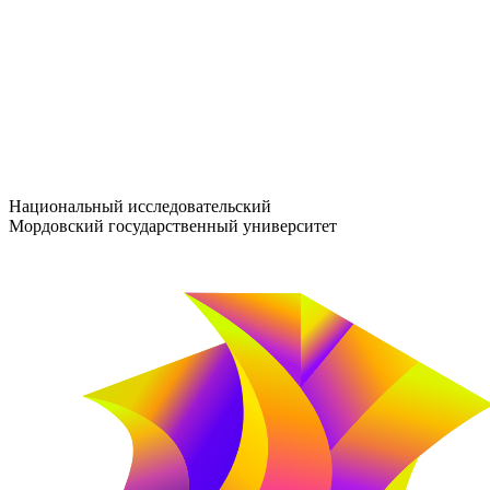
entrance-exam@adm.mrsu.ru
+7 (800) 222-13-77
© 1998–2026 МГУ им. Н.П. ОГАРЁВА
При использовании материалов сайта ссылка на источник обяз
Национальный исследовательский
Мордовский государственный университет