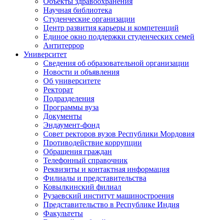
Объекты здравоохранения
Научная библиотека
Студенческие организации
Центр развития карьеры и компетенций
Единое окно поддержки студенческих семей
Антитеррор
Университет
Сведения об образовательной организации
Новости и объявления
Об университете
Ректорат
Подразделения
Программы вуза
Документы
Эндаумент-фонд
Совет ректоров вузов Республики Мордовия
Противодействие коррупции
Обращения граждан
Телефонный справочник
Реквизиты и контактная информация
Филиалы и представительства
Ковылкинский филиал
Рузаевский институт машиностроения
Представительство в Республике Индия
Факультеты