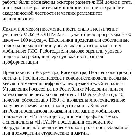
работы были обозначены векторы развития: ИИ должен стать
инструментом развития компетенций, но при сохранении
академической честности и четких регламентов
использования.
Ярким примером преемственности стало выступление
учеников МОУ «СОШ № 22» — участников программы «100
школ — 100 кафедр». Школьники представили собственные
проекты по мониторингу зеленых зон с использованием
мобильных ГИС. Работодатели высоко оценили уровень
подготовки ребят, подчеркнув важность ранней
профориентации.
Представители Росреестра, Роскадастра, Центра кадастровой
оценки и Росприроднадзора продемонстрировали реальные
кейсы применения цифровых инструментов. Специалист
Управления Росреестра по Республике Мордовии привел
впечатляющие результаты работы с БПЛА за 2025 год: 46
полетов, обследовано 1950 га, выявлены многочисленные
нарушения земельного законодательства. Коллеги
из Росприроднадзора показали интеграцию мобильного
приложения «Инспектор» с данными аэрофотосъемки,
а специалисты «ЦЛАТИ» представили современное
оборудование для экологического контроля, востребованное
при прохождении студенческих практик.