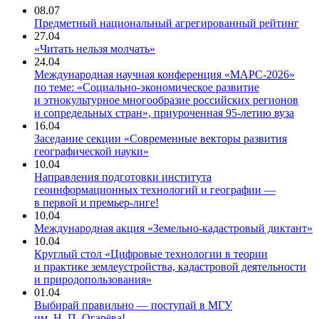
08.07
Предметный национальный агрегированный рейтинг
27.04
«Читать нельзя молчать»
24.04
Международная научная конференция «МАРС-2026»
по теме: «Социально-экономическое развитие
и этнокультурное многообразие российских регионов
и сопредельных стран», приуроченная 95-летию вуза
16.04
Заседание секции «Современные векторы развития
географической науки»
10.04
Направления подготовки института
геоинформационных технологий и географии —
в первой и премьер-лиге!
10.04
Международная акция «Земельно-кадастровый диктант»
10.04
Круглый стол «Цифровые технологии в теории
и практике землеустройства, кадастровой деятельности
и природопользования»
01.04
Выбирай правильно — поступай в МГУ
им. Н. П. Огарёва!