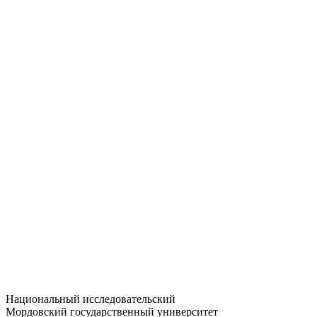
Статистика приёма
Большевистская ул., 68/1
dep-general@adm.mrsu.ru
+7 (8342) 24-37-32
Приёмная комиссия
Полежаева ул., 44
entrance-exam@adm.mrsu.ru
+7 (800) 222-13-77
© 1998–2026 МГУ им. Н.П. ОГАРЁВА
При использовании материалов сайта ссылка на источник
обязательна
Национальный исследовательский
Мордовский государственный университет