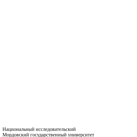
Статистика приёма
Большевистская ул., 68/1
dep-general@adm.mrsu.ru
+7 (8342) 24-37-32
Приёмная комиссия
Полежаева ул., 44
entrance-exam@adm.mrsu.ru
+7 (800) 222-13-77
© 1998–2026 МГУ им. Н.П. ОГАРЁВА
При использовании материалов сайта ссылка на источник
обязательна
Национальный исследовательский
Мордовский государственный университет