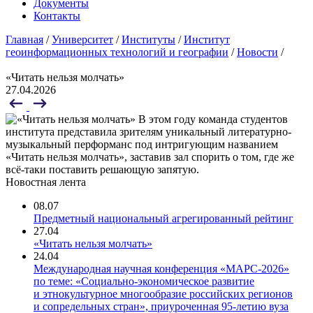
Документы
Контакты
Главная
/
Университет
/
Институты
/
Институт
геоинформационных технологий и географии
/
Новости
/
«Читать нельзя молчать»
27.04.2026
В этом году команда студентов
института представила зрителям уникальный литературно-
музыкальный перформанс под интригующим названием
«Читать нельзя молчать», заставив зал спорить о том, где же
всё-таки поставить решающую запятую.
Новостная лента
08.07
Предметный национальный агрегированный рейтинг
27.04
«Читать нельзя молчать»
24.04
Международная научная конференция «МАРС-2026»
по теме: «Социально-экономическое развитие
и этнокультурное многообразие российских регионов
и сопредельных стран», приуроченная 95-летию вуза