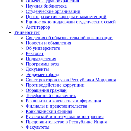
Объекты здравоохранения
Научная библиотека
Студенческие организации
Центр развития карьеры и компетенций
Единое окно поддержки студенческих семей
Антитеррор
Университет
Сведения об образовательной организации
Новости и объявления
Об университете
Ректорат
Подразделения
Программы вуза
Документы
Эндаумент-фонд
Совет ректоров вузов Республики Мордовия
Противодействие коррупции
Обращения граждан
Телефонный справочник
Реквизиты и контактная информация
Филиалы и представительства
Ковылкинский филиал
Рузаевский институт машиностроения
Представительство в Республике Индия
Факультеты