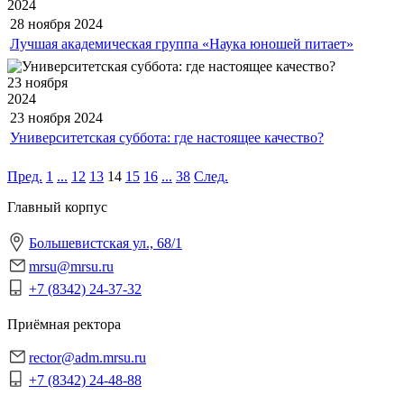
2024
28 ноября
2024
Лучшая академическая группа «Наука юношей питает»
23 ноября
2024
23 ноября
2024
Университетская суббота: где настоящее качество?
Пред.
1
...
12
13
14
15
16
...
38
След.
Главный корпус
Большевистская ул., 68/1
mrsu@mrsu.ru
+7 (8342) 24-37-32
Приёмная ректора
rector@adm.mrsu.ru
+7 (8342) 24-48-88