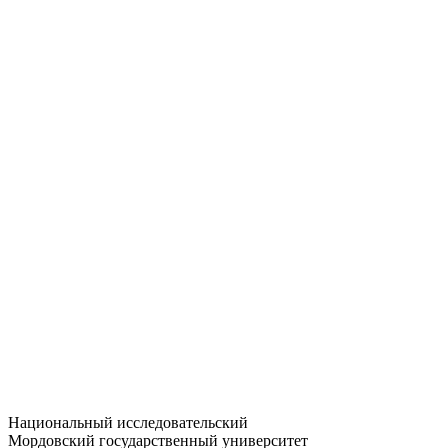
Статистика приёма
Большевистская ул., 68/1
dep-general@adm.mrsu.ru
+7 (8342) 24-37-32
Приёмная комиссия
Полежаева ул., 44
entrance-exam@adm.mrsu.ru
+7 (800) 222-13-77
© 1998–2026 МГУ им. Н.П. ОГАРЁВА
При использовании материалов сайта ссылка на источник
обязательна
Национальный исследовательский
Мордовский государственный университет