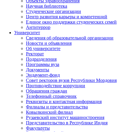
Объекты здравоохранения
Научная библиотека
Студенческие организации
Центр развития карьеры и компетенций
Единое окно поддержки студенческих семей
Антитеррор
Университет
Сведения об образовательной организации
Новости и объявления
Об университете
Ректорат
Подразделения
Программы вуза
Документы
Эндаумент-фонд
Совет ректоров вузов Республики Мордовия
Противодействие коррупции
Обращения граждан
Телефонный справочник
Реквизиты и контактная информация
Филиалы и представительства
Ковылкинский филиал
Рузаевский институт машиностроения
Представительство в Республике Индия
Факультеты